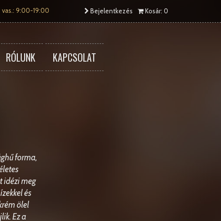
 vas.: 9:00-19:00
Bejelentkezés
Kosár: 0
RÓLUNK
KAPCSOLAT
sághű forma,
életes
t idézi meg
ízekkel és
krém ölel
ik. Ez a