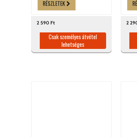
RÉSZLETEK
R
2 590 Ft
2 29
Csak személyes átvétel
lehetséges