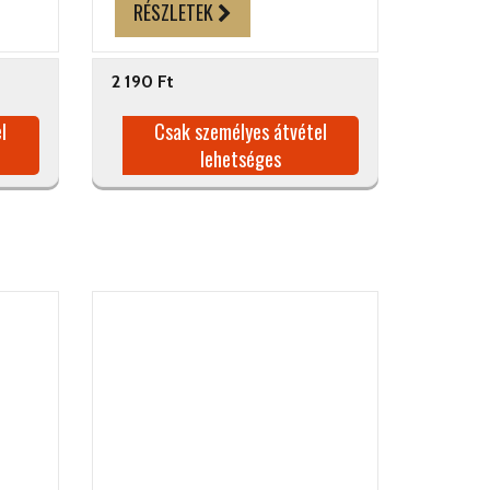
RÉSZLETEK
2 190 Ft
l
Csak személyes átvétel
lehetséges