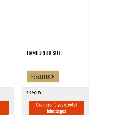
HAMBURGER SÜTI
RÉSZLETEK
2 990 Ft
l
Csak személyes átvétel
lehetséges