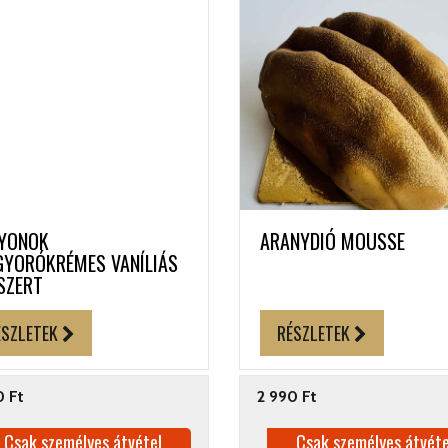
YONOK
ARANYDIÓ MOUSSE
YORÓKRÉMES VANÍLIÁS
SZERT
ÉSZLETEK
RÉSZLETEK
0 Ft
2 990 Ft
Csak személyes átvétel
Csak személyes átvéte