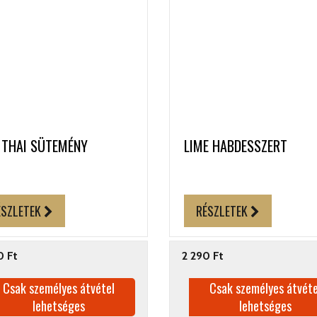
 THAI SÜTEMÉNY
LIME HABDESSZERT
ÉSZLETEK
RÉSZLETEK
0 Ft
2 290 Ft
Csak személyes átvétel
Csak személyes átvéte
lehetséges
lehetséges