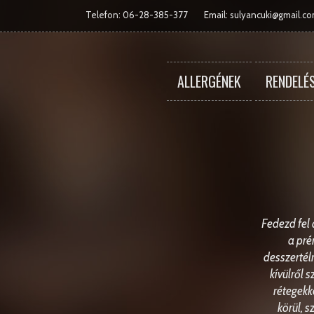
Telefon: 06-28-385-377
Email:
sulyancuki@gmail.c
ALLERGÉNEK
RENDELÉ
Fedezd fel 
a pré
desszertél
kívülről 
rétegekk
körül, 