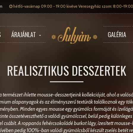
om
hétfő-vasárnap 09:00 - 19:00 kivéve Veresegyház szom: 8:00-19:00
S
ÁRAJÁNLAT
GALÉRIA
REALISZTIKUS DESSZERTEK
a természet ihlette mousse-desszertjeink kollekcióját, ahol a való
mium alapanyagok és az élményszerű textúrák találkoznak egy tök
ményben. Minden egyes mousse egy gyümölcs formáját és ízvilágá
szinte összetéveszthető a valódi gyümölccsel, belül pedig különleges 
el csábít. A roppanós fehércsokoládé burkot lágy, ízesített mousse-
szívében pedig 100%-ban valódi gyümölcsből készült zselés betét rejl