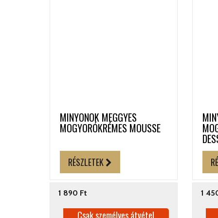
MINYONOK MEGGYES
MIN
MOGYORÓKRÉMES MOUSSE
MOG
DES
RÉSZLETEK
R
1 890 Ft
1 45
Csak személyes átvétel