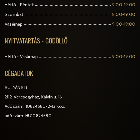
Hétfő - Péntek
9:00-19:00
Szombat
8:00-19:00
Vasárnap
9:00-19:00
NYITVATARTÁS - GÖDÖLLŐ
Hétfő - Vasárnap
9:00-19:00
CÉGADATOK
SULYÁN Kft.
2112-Veresegyház, Kálvin u. 16
Adószám: 10824580-2-13 Köz.
adószám: HU10824580