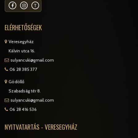
T
ELÉRHETŐSÉGEK
Veresegyház
Kálvin utca 16.
sulyancuki@gmail.com
06 28 385 377
Gödöllő
Szabadság tér 8.
sulyancuki@gmail.com
06 28 416 536
NYITVATARTÁS - VERESEGYHÁZ