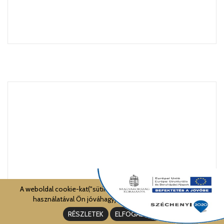
A weboldal cookie-kat("sütiket") használ. A weboldal további
használatával Ön jóváhagyja a cookie-k használatát.
RÉSZLETEK
ELFOGADOM