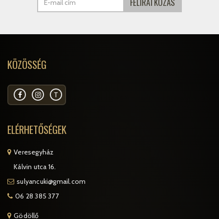
KÖZÖSSÉG
T
ELÉRHETŐSÉGEK
Veresegyház
Kálvin utca 16.
sulyancuki@gmail.com
06 28 385 377
Gödöllő