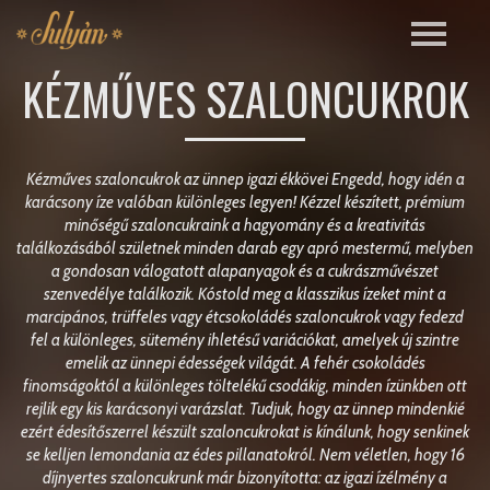
KÉZMŰVES SZALONCUKROK
Kézműves szaloncukrok az ünnep igazi ékkövei Engedd, hogy idén a
karácsony íze valóban különleges legyen! Kézzel készített, prémium
minőségű szaloncukraink a hagyomány és a kreativitás
találkozásából születnek minden darab egy apró mestermű, melyben
a gondosan válogatott alapanyagok és a cukrászművészet
szenvedélye találkozik. Kóstold meg a klasszikus ízeket mint a
marcipános, trüffeles vagy étcsokoládés szaloncukrok vagy fedezd
fel a különleges, sütemény ihletésű variációkat, amelyek új szintre
emelik az ünnepi édességek világát. A fehér csokoládés
finomságoktól a különleges töltelékű csodákig, minden ízünkben ott
rejlik egy kis karácsonyi varázslat. Tudjuk, hogy az ünnep mindenkié
ezért édesítőszerrel készült szaloncukrokat is kínálunk, hogy senkinek
se kelljen lemondania az édes pillanatokról. Nem véletlen, hogy 16
díjnyertes szaloncukrunk már bizonyította: az igazi ízélmény a