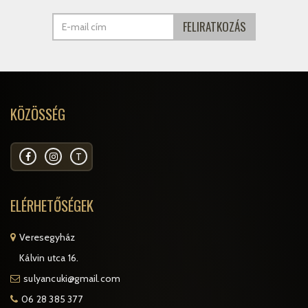
KÖZÖSSÉG
T
ELÉRHETŐSÉGEK
Veresegyház
Kálvin utca 16.
sulyancuki@gmail.com
06 28 385 377