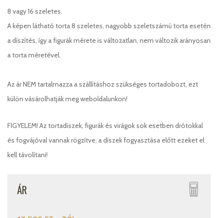
8 vagy 16 szeletes.
A képen látható torta 8 szeletes, nagyobb szeletszámú torta esetén
a díszítés, így a figurák mérete is változatlan, nem változik arányosan
a torta méretével.
Az ár NEM tartalmazza a szállításhoz szükséges tortadobozt, ezt
külön vásárolhatják meg weboldalunkon!
FIGYELEM! Az tortadíszek, figurák és virágok sok esetben drótokkal
és fogvájóval vannak rögzítve, a díszek fogyasztása előtt ezeket el
kell távolítani!
ÁR