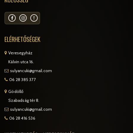
T
ELÉRHETŐSÉGEK
Veresegyház
Kálvin utca 16.
sulyancuki@gmail.com
06 28 385 377
Gödöllő
Szabadság tér 8.
sulyancuki@gmail.com
06 28 416 536