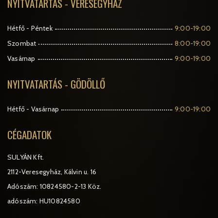
NYITVATARTÁS - VERESEGYHÁZ
Hétfő - Péntek
9:00-19:00
Szombat
8:00-19:00
Vasárnap
9:00-19:00
NYITVATARTÁS - GÖDÖLLŐ
Hétfő - Vasárnap
9:00-19:00
CÉGADATOK
SULYÁN Kft.
2112-Veresegyház, Kálvin u. 16
Adószám: 10824580-2-13 Köz.
adószám: HU10824580