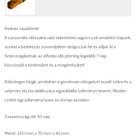
Kedves vásárlóink!
A szezonális időszakra való tekintettel nagyon sok rendelést kapunk,
azokat a beérkezés sorrendjében dolgozzuk fel és adjuk át a
futárszolgálatnak, az átfutási idő jelenleg legalább 7 nap.
Köszönjük a türelmüket és a megértésüket!
Különleges bejgli, amelyben a gondosan válogatott aszalt szilva és a
selymes tészta találkozása egyedülálló ízélményt teremt. Minden
szelet egy pillanatnyi luxus az ünnepi asztalon.
Szavatossági idő 30 nap
Méret: 250 mm x 70 mm x 45 mm