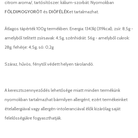
citrom aroma/, tartósítószer: kálium-szorbát. Nyomokban
FÖLDIMOGYORÓT
és
DIÓFÉLÉK
et tartalmazhat.
Átlagos tápérték 100g termékben: Energia: 1343kJ (319kcal), zsír: 8,5g -
amelyből telített zsírsavak: 4,5g, szénhidrát: 56g - amelyből cukrok:
28g, fehérje: 4,5g, só: 0,2g
Száraz, hűvös, fénytől védett helyen tárolandó.
A keresztszennyeződés lehetősége miatt minden termékünk
nyomokban tartalmazhat bármilyen allergént, ezért termékeinket
ételallergiával vagy allergén-intoleranciával élők kizárólag saját
felelősségükre fogyaszthatják.