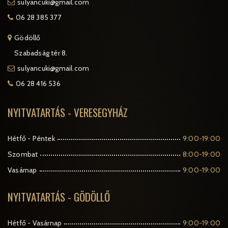
sulyancuki@gmail.com
06 28 385 377
Gödöllő
Szabadság tér 8.
sulyancuki@gmail.com
06 28 416 536
NYITVATARTÁS - VERESEGYHÁZ
Hétfő - Péntek
9:00-19:00
Szombat
8:00-19:00
Vasárnap
9:00-19:00
NYITVATARTÁS - GÖDÖLLŐ
Hétfő - Vasárnap
9:00-19:00