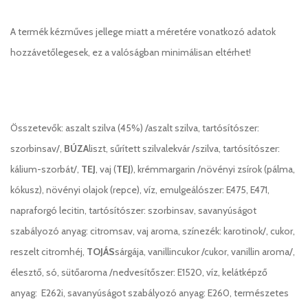
A termék kézműves jellege miatt a méretére vonatkozó adatok
hozzávetőlegesek, ez a valóságban minimálisan eltérhet!
Összetevők: aszalt szilva (45%) /aszalt szilva, tartósítószer:
szorbinsav/,
BÚZA
liszt, sűrített szilvalekvár /szilva, tartósítószer:
kálium-szorbát/,
TEJ
, vaj (
TEJ
), krémmargarin /növényi zsírok (pálma,
kókusz), növényi olajok (repce), víz, emulgeálószer: E475, E471,
napraforgó lecitin, tartósítószer: szorbinsav, savanyúságot
szabályozó anyag: citromsav, vaj aroma, színezék: karotinok/, cukor,
reszelt citromhéj,
TOJÁS
sárgája, vanillincukor /cukor, vanillin aroma/,
élesztő, só, sütőaroma /nedvesítőszer: E1520, víz, kelátképző
anyag: E262i, savanyúságot szabályozó anyag: E260, természetes