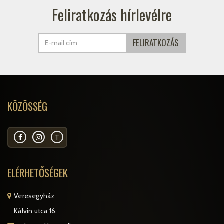
Feliratkozás hírlevélre
KÖZÖSSÉG
T
ELÉRHETŐSÉGEK
Veresegyház
Kálvin utca 16.