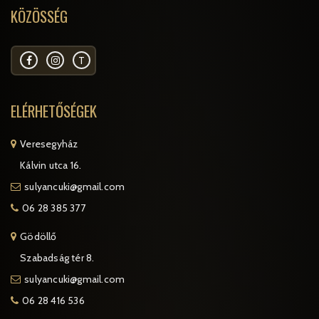
KÖZÖSSÉG
T
ELÉRHETŐSÉGEK
Veresegyház
Kálvin utca 16.
sulyancuki@gmail.com
06 28 385 377
Gödöllő
Szabadság tér 8.
sulyancuki@gmail.com
06 28 416 536