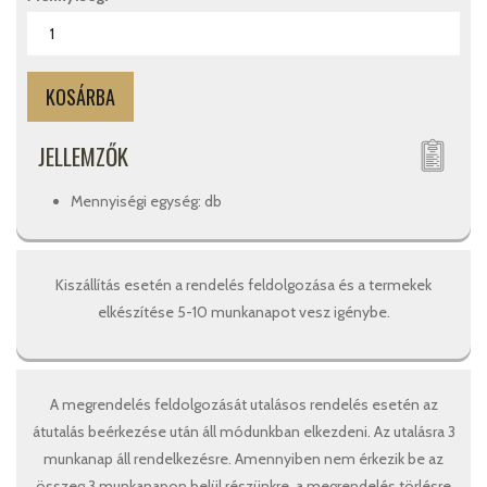
JELLEMZŐK
Mennyiségi egység: db
Kiszállítás esetén a rendelés feldolgozása és a termekek
elkészítése 5-10 munkanapot vesz igénybe.
A megrendelés feldolgozását utalásos rendelés esetén az
átutalás beérkezése után áll módunkban elkezdeni. Az utalásra 3
munkanap áll rendelkezésre. Amennyiben nem érkezik be az
összeg 3 munkanapon belül részünkre, a megrendelés törlésre