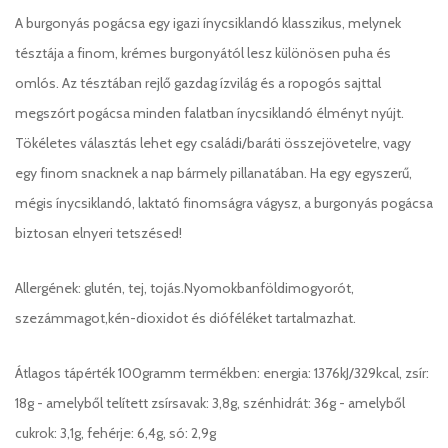
A burgonyás pogácsa egy igazi ínycsiklandó klasszikus, melynek
tésztája a finom, krémes burgonyától lesz különösen puha és
omlós. Az tésztában rejlő gazdag ízvilág és a ropogós sajttal
megszórt pogácsa minden falatban ínycsiklandó élményt nyújt.
Tökéletes választás lehet egy családi/baráti összejövetelre, vagy
egy finom snacknek a nap bármely pillanatában. Ha egy egyszerű,
mégis ínycsiklandó, laktató finomságra vágysz, a burgonyás pogácsa
biztosan elnyeri tetszésed!
Allergének: glutén, tej, tojás.Nyomokbanföldimogyorót,
szezámmagot,kén-dioxidot és dióféléket tartalmazhat.
Átlagos tápérték 100gramm termékben: energia: 1376kJ/329kcal, zsír:
18g - amelyből telített zsírsavak: 3,8g, szénhidrát: 36g - amelyből
cukrok: 3,1g, fehérje: 6,4g, só: 2,9g