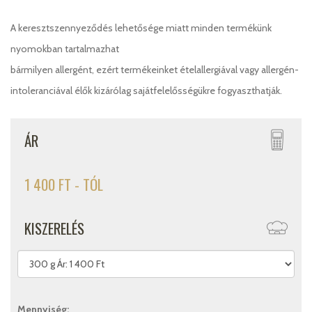
A keresztszennyeződés lehetősége miatt minden termékünk
nyomokban tartalmazhat
bármilyen allergént, ezért termékeinket ételallergiával vagy allergén-
intoleranciával élők kizárólag sajátfelelősségükre fogyaszthatják.
ÁR
1 400 FT - TÓL
KISZERELÉS
Mennyiség: