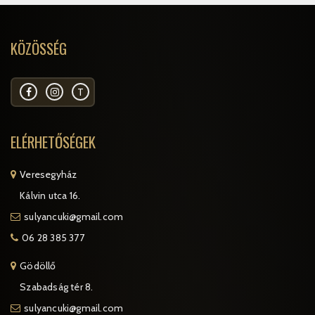
KÖZÖSSÉG
T
ELÉRHETŐSÉGEK
Veresegyház
Kálvin utca 16.
sulyancuki@gmail.com
06 28 385 377
Gödöllő
Szabadság tér 8.
sulyancuki@gmail.com