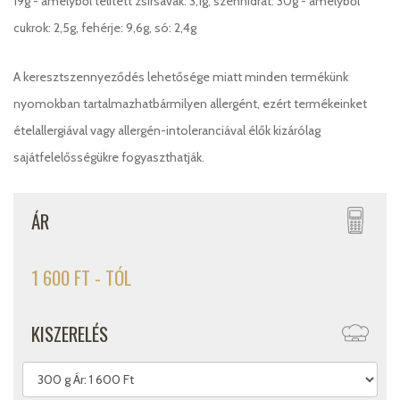
19g - amelyből telített zsírsavak: 3,1g, szénhidrát: 30g - amelyből
cukrok: 2,5g, fehérje: 9,6g, só: 2,4g
A keresztszennyeződés lehetősége miatt minden termékünk
nyomokban tartalmazhatbármilyen allergént, ezért termékeinket
ételallergiával vagy allergén-intoleranciával élők kizárólag
sajátfelelősségükre fogyaszthatják.
ÁR
1 600 FT - TÓL
KISZERELÉS