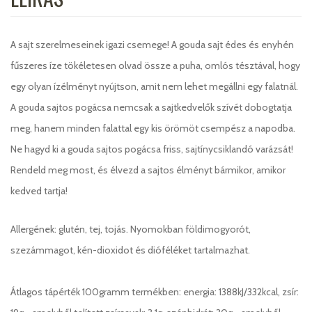
A sajt szerelmeseinek igazi csemege! A gouda sajt édes és enyhén
fűszeres íze tökéletesen olvad össze a puha, omlós tésztával, hogy
egy olyan ízélményt nyújtson, amit nem lehet megállni egy falatnál.
A gouda sajtos pogácsa nemcsak a sajtkedvelők szívét dobogtatja
meg, hanem minden falattal egy kis örömöt csempész a napodba.
Ne hagyd ki a gouda sajtos pogácsa friss, sajtínycsiklandó varázsát!
Rendeld meg most, és élvezd a sajtos élményt bármikor, amikor
kedved tartja!
Allergének: glutén, tej, tojás. Nyomokban földimogyorót,
szezámmagot, kén-dioxidot és dióféléket tartalmazhat.
Átlagos tápérték 100gramm termékben: energia: 1388kJ/332kcal, zsír: