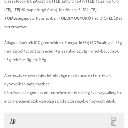
Összetevők:
BÚZA
liszt, vaj (
TEJ
), juhtúró 12,4% (
TEJ
), félzsíros túró
(
TEJ
),
TEJ
föl, napraforgó étolaj, füstölt sajt 3,15% (
TEJ
),
TOJÁS
sárgája, só. Nyomokban
FÖLDIMOGYORÓT
és
DIÓFÉLÉK
et
tartalmazhat.
Átlagos tápérték 100g termékben: Energia: 1676kJ (402kcal), zsír: 26g
- amelyből telített zsírsavak: 14g, szénhidrát: 31g - amelyből cukrok:
1,5g, fehérje: 11g, só: 2,9g
A keresztszennyeződés lehetősége miatt minden termékünk
nyomokban tartalmazhat
bármilyen allergént, ezért termékeinket ételallergiával vagy allergén-
intoleranciával élők kizárólag sajátfelelősségükre fogyaszthatják.
ÁR