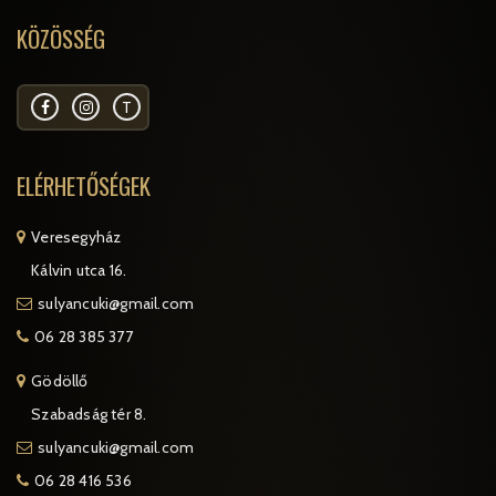
KÖZÖSSÉG
T
ELÉRHETŐSÉGEK
Veresegyház
Kálvin utca 16.
sulyancuki@gmail.com
06 28 385 377
Gödöllő
Szabadság tér 8.
sulyancuki@gmail.com
06 28 416 536