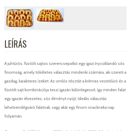
LEÍRÁS
A juhtúrós, füstölt sajtos szerencsepatkó egy igazi ínycsiklandó sós
finomság, amely tökéletes választás mindenki számára, aki szereti a
gazdag, karakteres ízeket. Az omlós tésztát a krémes vezetőúró és a
füstölt sajt kombinációja teszi igazán különlegessé, így minden falat
egy igazán élvezetes, sós élményt nyújt. Ideális választás
lehetvendégváró falatnak, vagy akár egy finom snackneka nap
folyamán.