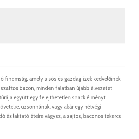
ndó finomság, amely a sós és gazdag ízek kedvelőinek
t szaftos bacon, minden falatban újabb élvezetet
túrája együtt egy felejthetetlen snack élményt
jövetelre, uzsonnának, vagy akár egy hétvégi
ó és laktató ételre vágysz, a sajtos, baconos tekercs