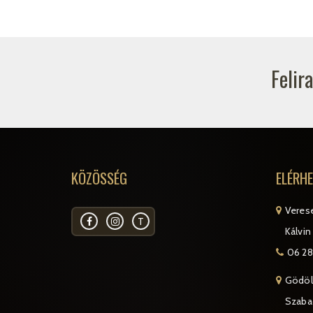
Felir
KÖZÖSSÉG
ELÉRH
Veres
T
Kálvin 
06 28
Gödöl
Szabad