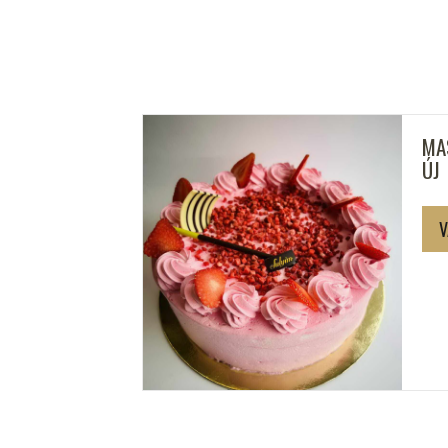
TTORTA
MA
ÚJ
V