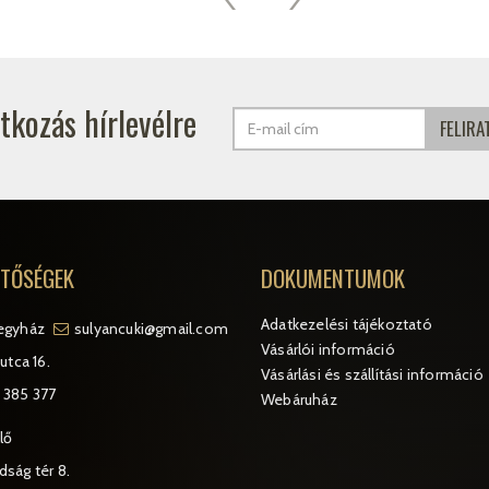
atkozás hírlevélre
ETŐSÉGEK
DOKUMENTUMOK
Adatkezelési tájékoztató
egyház
sulyancuki@gmail.com
Vásárlói információ
utca 16.
Vásárlási és szállítási információ
 385 377
Webáruház
lő
ság tér 8.