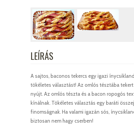
LEÍRÁS
A sajtos, baconos tekercs egy igazi ínycsikla
tökéletes választást! Az omlós tésztába teker
nyújt. Az omlós tészta és a bacon ropogós tex
kínálnak. Tökéletes választás egy baráti össze
finomságnak. Ha valami igazán sós, ínycsikland
biztosan nem hagy cserben!