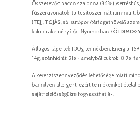
Összetevők: bacon szalonna (36%) /sertéshús, 
fűszerkivonatok, tartósítószer: nátrium-nitrit, 
(
TEJ
),
TOJÁS
, só, sütőpor /térfogatnövelő szer
kukoricakeményítő/. Nyomokban
FÖLDIMOG
Átlagos tápérték 100g termékben: Energia: 1597k
14g, szénhidrát: 21g - amelyből cukrok: 0,9g, fehé
A keresztszennyeződés lehetősége miatt min
bármilyen allergént, ezért termékeinket ételalle
sajátfelelősségükre fogyaszthatják.