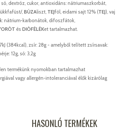
só, dextróz, cukor, antioxidáns: nátriumaszkorbát,
bükkfafüst/,
BÚZA
liszt,
TEJ
föl, eidami sajt 12% (
TEJ
), vaj
ek: nátrium-karbonátok, difoszfátok,
YORÓT
és
DIÓFÉLÉK
et tartalmazhat.
J (384kcal), zsír: 28g - amelyből telített zsírsavak:
rje: 12g, só: 3,2g
den termékünk nyomokban tartalmazhat
rgiával vagy allergén-intoleranciával élők kizárólag
HASONLÓ TERMÉKEK