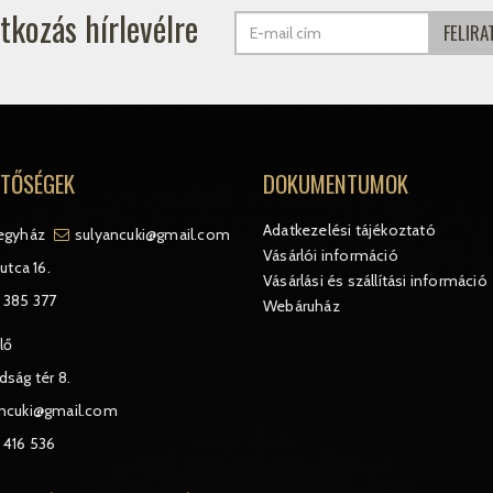
atkozás hírlevélre
ETŐSÉGEK
DOKUMENTUMOK
Adatkezelési tájékoztató
egyház
sulyancuki@gmail.com
Vásárlói információ
utca 16.
Vásárlási és szállítási információ
 385 377
Webáruház
lő
ság tér 8.
ancuki@gmail.com
 416 536