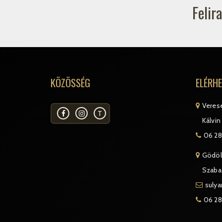
Felir
KÖZÖSSÉG
ELÉRH
Veres
T
Kálvin 
06 28
Gödöl
Szabad
suly
06 28