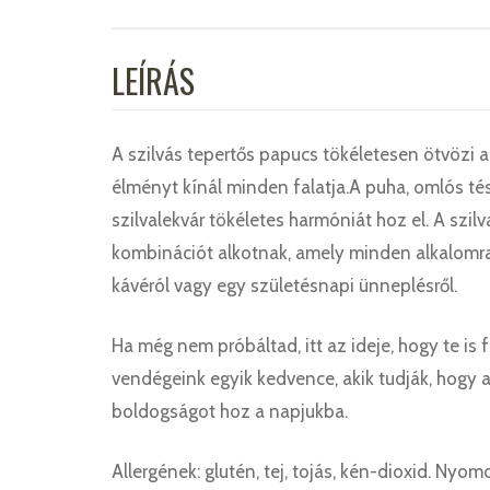
LEÍRÁS
A szilvás tepertős papucs tökéletesen ötvözi a
élményt kínál minden falatja.A puha, omlós tész
szilvalekvár tökéletes harmóniát hoz el. A szi
kombinációt alkotnak, amely minden alkalomra 
kávéról vagy egy születésnapi ünneplésről.
Ha még nem próbáltad, itt az ideje, hogy te is 
vendégeink egyik kedvence, akik tudják, hogy a
boldogságot hoz a napjukba.
Allergének: glutén, tej, tojás, kén-dioxid. N