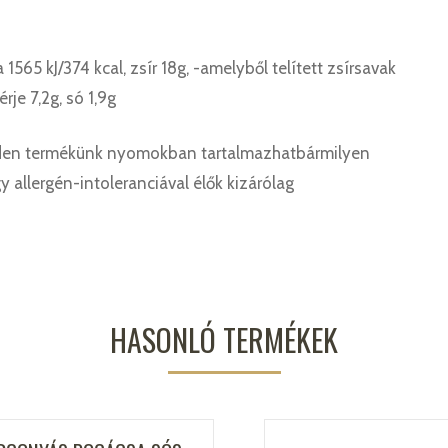
65 kJ/374 kcal, zsír 18g, -amelyből telített zsírsavak
rje 7,2g, só 1,9g
den termékünk nyomokban tartalmazhatbármilyen
gy allergén-intoleranciával élők kizárólag
HASONLÓ TERMÉKEK