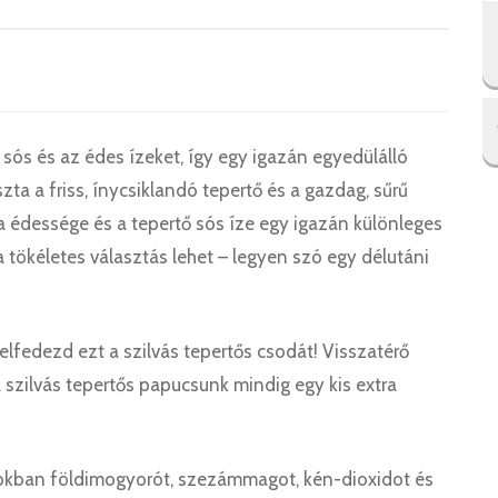
 sós és az édes ízeket, így egy igazán egyedülálló
ta a friss, ínycsiklandó tepertő és a gazdag, sűrű
lva édessége és a tepertő sós íze egy igazán különleges
tökéletes választás lehet – legyen szó egy délutáni
felfedezd ezt a szilvás tepertős csodát! Visszatérő
 szilvás tepertős papucsunk mindig egy kis extra
yomokban földimogyorót, szezámmagot, kén-dioxidot és