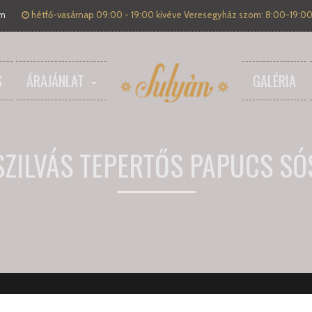
om
hétfő-vasárnap 09:00 - 19:00 kivéve Veresegyház szom: 8:00-19:00
S
ÁRAJÁNLAT
GALÉRIA
SZILVÁS TEPERTŐS PAPUCS SÓ