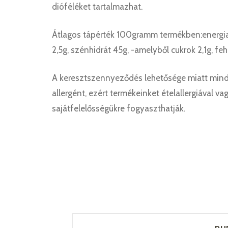
dióféléket tartalmazhat.
Átlagos tápérték 100gramm termékben:energia 15
2,5g, szénhidrát 45g, -amelyből cukrok 2,1g, fehé
A keresztszennyeződés lehetősége miatt min
allergént, ezért termékeinket ételallergiával va
sajátfelelősségükre fogyaszthatják.