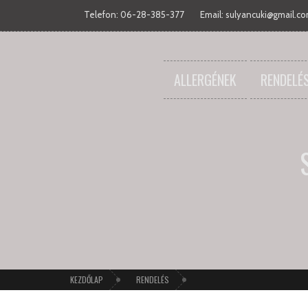
Telefon: 06-28-385-377
Email:
sulyancuki@gmail.c
ALLERGÉNEK
RENDELÉ
KEZDŐLAP
RENDELÉS