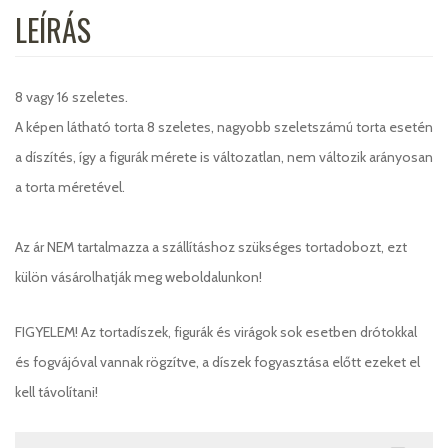
LEÍRÁS
8 vagy 16 szeletes.
A képen látható torta 8 szeletes, nagyobb szeletszámú torta esetén
a díszítés, így a figurák mérete is változatlan, nem változik arányosan
a torta méretével.
Az ár NEM tartalmazza a szállításhoz szükséges tortadobozt, ezt
külön vásárolhatják meg weboldalunkon!
FIGYELEM! Az tortadíszek, figurák és virágok sok esetben drótokkal
és fogvájóval vannak rögzítve, a díszek fogyasztása előtt ezeket el
kell távolítani!