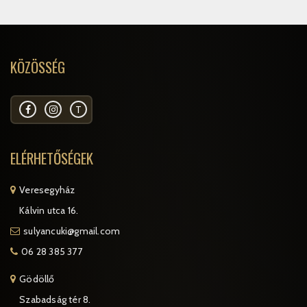
KÖZÖSSÉG
T
ELÉRHETŐSÉGEK
Veresegyház
Kálvin utca 16.
sulyancuki@gmail.com
06 28 385 377
Gödöllő
Szabadság tér 8.