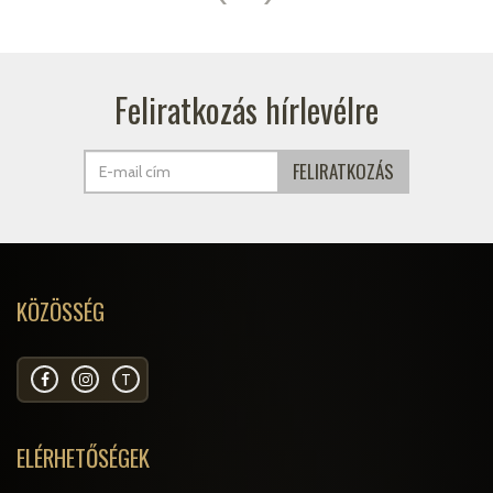
Feliratkozás hírlevélre
KÖZÖSSÉG
T
ELÉRHETŐSÉGEK