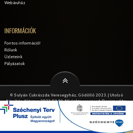
Webáruház
INFORMÁCIÓK
Fontos információ!
Rólunk
Üzleteink
Pályázatok
© Sulyán Cukrászda Veresegyház, Gödöllõ 2023. | Utolsó
frissítés dátuma: 2023.03.01.
All rights reserved. Designed by
MySystem
A weboldal cookie-kat("sütiket") használ. A weboldal további
használatával Ön jóváhagyja a cookie-k használatát.
Az üzlet kamera megfigyelés alatt áll!
RÉSZLETEK
ELFOGADOM