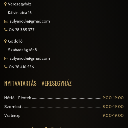
Veresegyház
Kálvin utca 16.
sulyancuki@gmail.com
06 28 385 377
Gödöllő
Szabadság tér 8.
sulyancuki@gmail.com
06 28 416 536
NYITVATARTÁS - VERESEGYHÁZ
Hétfő - Péntek
9:00-19:00
Szombat
8:00-19:00
Vasárnap
9:00-19:00