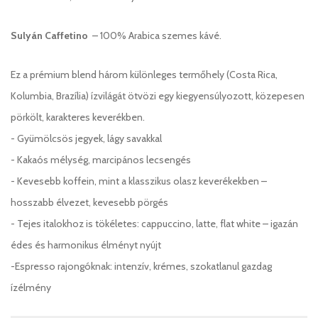
Sulyán Caffetino
– 100% Arabica szemes kávé.
Ez a prémium blend három különleges termőhely (Costa Rica,
Kolumbia, Brazília) ízvilágát ötvözi egy kiegyensúlyozott, közepesen
pörkölt, karakteres keverékben.
- Gyümölcsös jegyek, lágy savakkal
- Kakaós mélység, marcipános lecsengés
- Kevesebb koffein, mint a klasszikus olasz keverékekben –
hosszabb élvezet, kevesebb pörgés
- Tejes italokhoz is tökéletes: cappuccino, latte, flat white – igazán
édes és harmonikus élményt nyújt
-Espresso rajongóknak: intenzív, krémes, szokatlanul gazdag
ízélmény