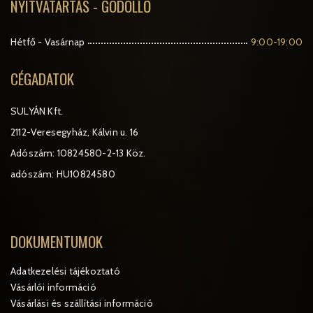
NYITVATARTÁS - GÖDÖLLŐ
Hétfő - Vasárnap
9:00-19:00
CÉGADATOK
SULYÁN Kft.
2112-Veresegyház, Kálvin u. 16
Adószám: 10824580-2-13 Köz.
adószám: HU10824580
DOKUMENTUMOK
Adatkezelési tájékoztató
Vásárlói információ
Vásárlási és szállítási információ