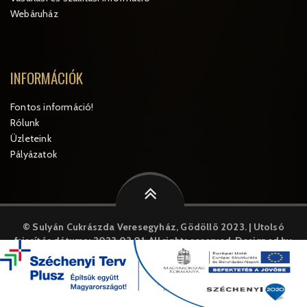
Webáruház
INFORMÁCIÓK
Fontos információ!
Rólunk
Üzleteink
Pályázatok
© Sulyán Cukrászda Veresegyház, Gödöllõ 2023. | Utolsó
frissítés dátuma: 2023.03.01.
All rights reserved. Designed by
MySystem
A weboldal cookie-kat("sütiket") használ. A weboldal további
használatával Ön jóváhagyja a cookie-k használatát.
Az üzlet kamera megfigyelés alatt áll!
RÉSZLETEK
ELFOGADOM