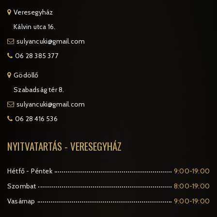
Veresegyház
Kálvin utca 16.
sulyancuki@gmail.com
06 28 385 377
Gödöllő
Szabadság tér 8.
sulyancuki@gmail.com
06 28 416 536
NYITVATARTÁS - VERESEGYHÁZ
Hétfő - Péntek
9:00-19:00
Szombat
8:00-19:00
Vasárnap
9:00-19:00