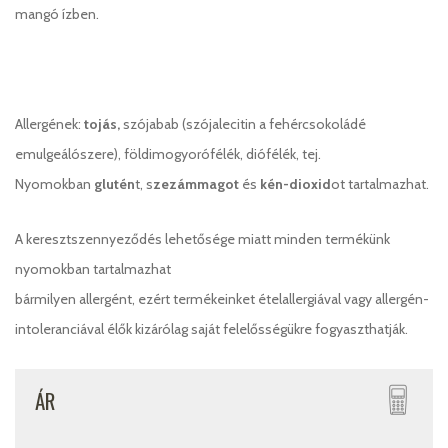
mangó ízben.
Allergének:
tojás,
szójabab (szójalecitin a fehércsokoládé
emulgeálószere), földimogyorófélék, diófélék, tej.
Nyomokban
glutén
t, s
zezámmagot
és
kén-dioxid
ot tartalmazhat.
A keresztszennyeződés lehetősége miatt minden termékünk
nyomokban tartalmazhat
bármilyen allergént, ezért termékeinket ételallergiával vagy allergén-
intoleranciával élők kizárólag saját felelősségükre fogyaszthatják.
ÁR