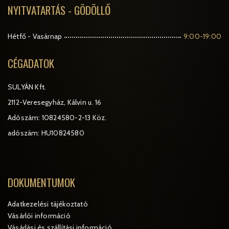
NYITVATARTÁS - GÖDÖLLŐ
Hétfő - Vasárnap
9:00-19:00
CÉGADATOK
SULYÁN Kft.
2112-Veresegyház, Kálvin u. 16
Adószám: 10824580-2-13 Köz.
adószám: HU10824580
DOKUMENTUMOK
Adatkezelési tájékoztató
Vásárlói információ
Vásárlási és szállítási információ