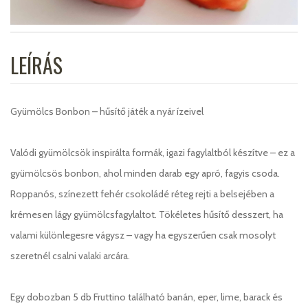
LEÍRÁS
Gyümölcs Bonbon – hűsítő játék a nyár ízeivel
Valódi gyümölcsök inspirálta formák, igazi fagylaltból készítve – ez a
gyümölcsös bonbon, ahol minden darab egy apró, fagyis csoda.
Roppanós, színezett fehér csokoládé réteg rejti a belsejében a
krémesen lágy gyümölcsfagylaltot. Tökéletes hűsítő desszert, ha
valami különlegesre vágysz – vagy ha egyszerűen csak mosolyt
szeretnél csalni valaki arcára.
Egy dobozban 5 db Fruttino található banán, eper, lime, barack és