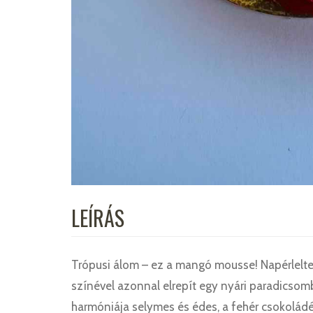
LEÍRÁS
Trópusi álom – ez a mangó mousse! Napérlelte 
színével azonnal elrepít egy nyári paradicso
harmóniája selymes és édes, a fehér csokolád