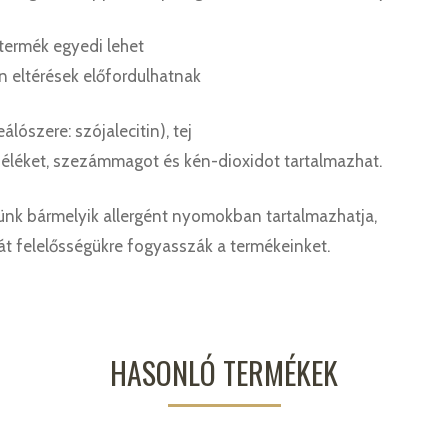
termék egyedi lehet
en eltérések előfordulhatnak
lószere: szójalecitin), tej
éléket, szezámmagot és kén-dioxidot tartalmazhat.
nk bármelyik allergént nyomokban tartalmazhatja,
ját felelősségükre fogyasszák a termékeinket.
HASONLÓ TERMÉKEK