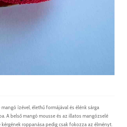
mangó ízével, élethű formájával és élénk sárga
mba. A belső mangó mousse és az illatos mangózselé
é kérgének roppanása pedig csak fokozza az élményt.