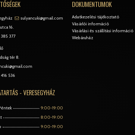
ETŐSÉGEK
DOKUMENTUMOK
Adatkezelési tájékoztató
egyház
sulyancuki@gmail.com
Vásárlói információ
utca 16.
Vásárlási és szállítási információ
 385 377
Webáruház
lő
ság tér 8.
ancuki@gmail.com
 416 536
ATARTÁS - VERESEGYHÁZ
Péntek
9:00-19:00
t
8:00-19:00
p
9:00-19:00