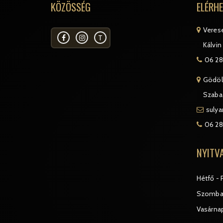
KÖZÖSSÉG
ELÉRH
Veres
T
Kálvin 
06 28
Gödöl
Szabad
suly
06 28
NYITV
Hétfő - 
Szomba
Vasárna