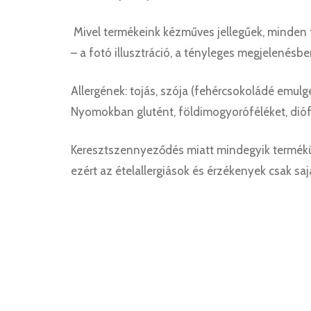
Mivel termékeink kézműves jellegűek, minden 
– a fotó illusztráció, a tényleges megjelenésb
Allergének: tojás, szója (fehércsokoládé emulgeá
Nyomokban glutént, földimogyoróféléket, dióf
Keresztszennyeződés miatt mindegyik termékü
ezért az ételallergiások és érzékenyek csak sa