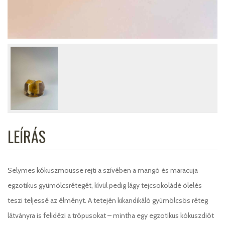
LEÍRÁS
Selymes kókuszmousse rejti a szívében a mangó és maracuja
egzotikus gyümölcsrétegét, kívül pedig lágy tejcsokoládé ölelés
teszi teljessé az élményt. A tetején kikandikáló gyümölcsös réteg
látványra is felidézi a trópusokat – mintha egy egzotikus kókuszdiót