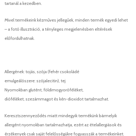
tartanál a kezedben.
Mivel termékeink kézműves jellegűek, minden termék egyedi lehet
– a fotó illusztráció, a tényleges megjelenésben eltérések
előfordulhatnak.
Allergének: tojás, szója (fehér csokoládé
emulgeálószere: szójalecitin), tej
Nyomokban glutént, földimogyoróféléket,
dióféléket, szezámmagot és kén-dioxidot tartalmazhat.
Keresztszennyeződés miatt mindegyik termékünk bármelyik
allergént nyomokban tartalmazhatja, ezért az ételallergiások és
érzékenyek csak saját felelősségükre fogyasszák a termékeinket.