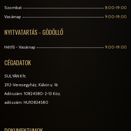
Szombat
8:00-19:00
Vasárnap
9:00-19:00
NYITVATARTÁS - GÖDÖLLŐ
Hétfő - Vasárnap
9:00-19:00
CÉGADATOK
SULYÁN Kft.
2112-Veresegyház, Kálvin u. 16
Adószám: 10824580-2-13 Köz.
adószám: HU10824580
DOKUMENTUMOK