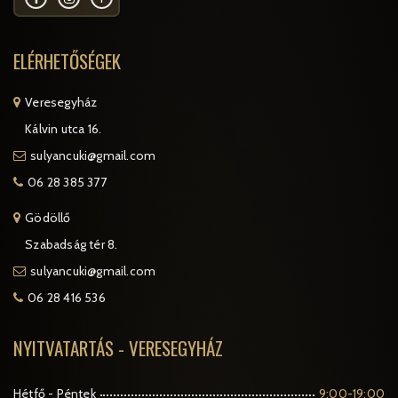
ELÉRHETŐSÉGEK
Veresegyház
Kálvin utca 16.
sulyancuki@gmail.com
06 28 385 377
Gödöllő
Szabadság tér 8.
sulyancuki@gmail.com
06 28 416 536
NYITVATARTÁS - VERESEGYHÁZ
Hétfő - Péntek
9:00-19:00