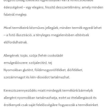
édességével – egy elegáns, frissítő desszertélmény, amely minden
falatnál meglep.
Mivel termékeink kézműves jellegűek, minden termék egyedi lehet
– a fotó illusztráció, a tényleges megjelenésben eltérések
előfordulhatnak.
Allergének: tojás, szója (fehér csokoládé
emulgeálószere: szójalecitin), tej
Nyomokban glutént, földimogyoróféléket, dióféléket,
szezámmagot és kén-dioxidot tartalmazhat.
Keresztszennyeződés miatt mindegyik termékünk bármelyik
allergént nyomokban tartalmazhatja, ezért az ételallergiások és
érzékenyek csak saját felelősségükre fogyasszák a termékeinket.