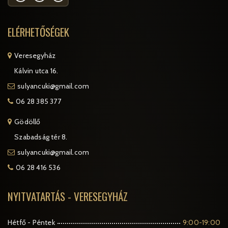
ELÉRHETŐSÉGEK
Veresegyház
Kálvin utca 16.
sulyancuki@gmail.com
06 28 385 377
Gödöllő
Szabadság tér 8.
sulyancuki@gmail.com
06 28 416 536
NYITVATARTÁS - VERESEGYHÁZ
Hétfő - Péntek
9:00-19:00