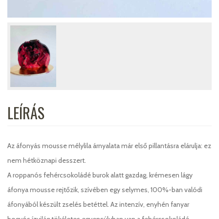
LEÍRÁS
Az áfonyás mousse mélylila árnyalata már első pillantásra elárulja: ez
nem hétköznapi desszert.
A roppanós fehércsokoládé burok alatt gazdag, krémesen lágy
áfonya mousse rejtőzik, szívében egy selymes, 100%-ban valódi
áfonyából készült zselés betéttel. Az intenzív, enyhén fanyar
bogyós ízvilág tökéletes egyensúlyban van a fehércsokoládé