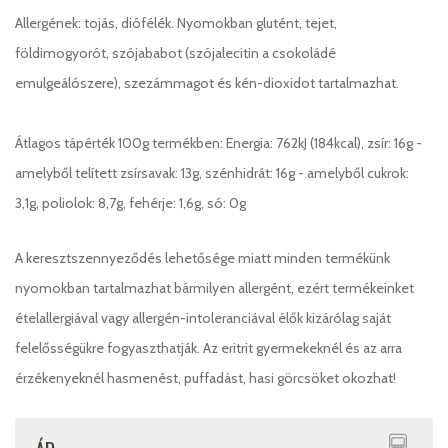
Allergének: tojás, diófélék. Nyomokban glutént, tejet,
földimogyorót, szójababot (szójalecitin a csokoládé
emulgeálószere), szezámmagot és kén-dioxidot tartalmazhat.
Átlagos tápérték 100g termékben: Energia: 762kJ (184kcal), zsír: 16g -
amelyből telített zsírsavak: 13g, szénhidrát: 16g - amelyből cukrok:
3,1g, poliolok: 8,7g, fehérje: 1,6g, só: 0g
A keresztszennyeződés lehetősége miatt minden termékünk
nyomokban tartalmazhat bármilyen allergént, ezért termékeinket
ételallergiával vagy allergén-intoleranciával élők kizárólag saját
felelősségükre fogyaszthatják. Az eritrit gyermekeknél és az arra
érzékenyeknél hasmenést, puffadást, hasi görcsöket okozhat!