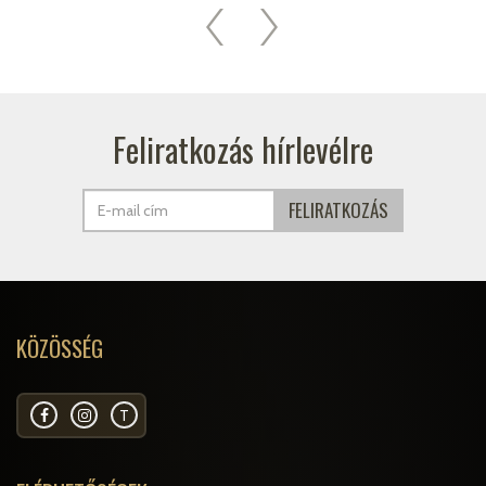
Feliratkozás hírlevélre
KÖZÖSSÉG
T