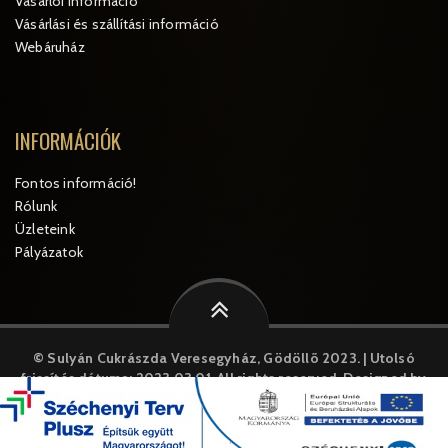
Vásárlói információ
Vásárlási és szállítási információ
Webáruház
INFORMÁCIÓK
Fontos információ!
Rólunk
Üzleteink
Pályázatok
© Sulyán Cukrászda Veresegyház, Gödöllõ 2023. | Utolsó
frissítés dátuma: 2023.03.01.
All rights reserved. Designed by
MySystem
A weboldal cookie-kat("sütiket") használ. A weboldal további
használatával Ön jóváhagyja a cookie-k használatát.