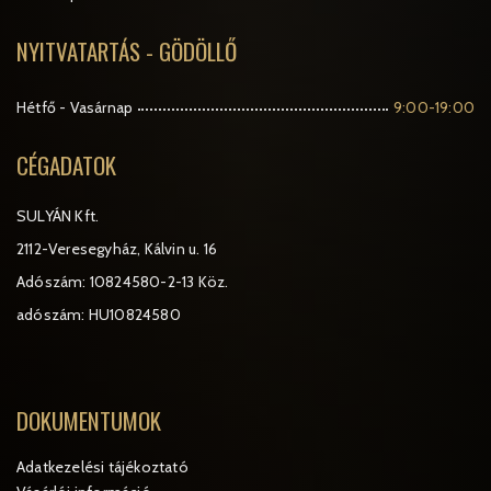
NYITVATARTÁS - GÖDÖLLŐ
Hétfő - Vasárnap
9:00-19:00
CÉGADATOK
SULYÁN Kft.
2112-Veresegyház, Kálvin u. 16
Adószám: 10824580-2-13 Köz.
adószám: HU10824580
DOKUMENTUMOK
Adatkezelési tájékoztató