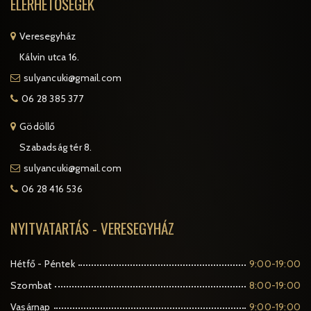
ELÉRHETŐSÉGEK
Veresegyház
Kálvin utca 16.
sulyancuki@gmail.com
06 28 385 377
Gödöllő
Szabadság tér 8.
sulyancuki@gmail.com
06 28 416 536
NYITVATARTÁS - VERESEGYHÁZ
Hétfő - Péntek
9:00-19:00
Szombat
8:00-19:00
Vasárnap
9:00-19:00