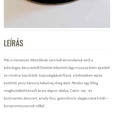
LEÍRÁS
Már a mentesen étkezőknek sem kell lemondaniuk erről a
különleges desszertről! Eritrittel édesített lágy mousse krém eperből
és növényi tejszínből, tojássárgájával főzve, a belsejében epres
betéttel, piros bársony kakaóvaj réteg alatt. Mindez egy főleg
maglisztekből készült linzer alapon tálalva. Cukor-,tej-, és
lisztmentes desszert, amely friss, gyümölcsös eleganciával hódít –
kompromisszumok nélkül.