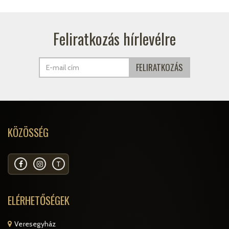
Feliratkozás hírlevélre
KÖZÖSSÉG
T
ELÉRHETŐSÉGEK
Veresegyház