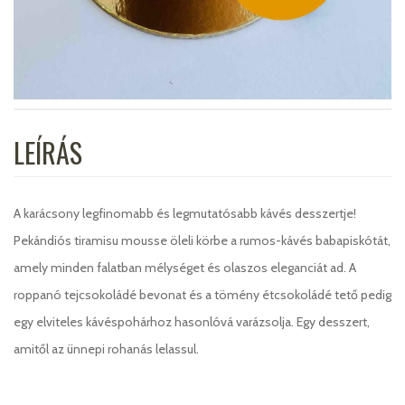
LEÍRÁS
A karácsony legfinomabb és legmutatósabb kávés desszertje!
Pekándiós tiramisu mousse öleli körbe a rumos-kávés babapiskótát,
amely minden falatban mélységet és olaszos eleganciát ad. A
roppanó tejcsokoládé bevonat és a tömény étcsokoládé tető pedig
egy elviteles kávéspohárhoz hasonlóvá varázsolja. Egy desszert,
amitől az ünnepi rohanás lelassul.