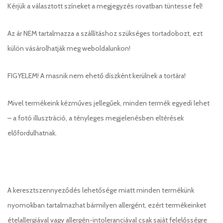
Kérjük a választott színeket a megjegyzés rovatban tüntesse fel!
Az ár NEM tartalmazza a szállításhoz szükséges tortadobozt, ezt
külön vásárolhatják meg weboldalunkon!
FIGYELEM! A masnik nem ehető díszként kerülnek a tortára!
Mivel termékeink kézműves jellegűek, minden termék egyedi lehet
– a fotó illusztráció, a tényleges megjelenésben eltérések
előfordulhatnak.
A keresztszennyeződés lehetősége miatt minden termékünk
nyomokban tartalmazhat bármilyen allergént, ezért termékeinket
ételallergiával vagy allergén-intoleranciával csak saját felelősségre