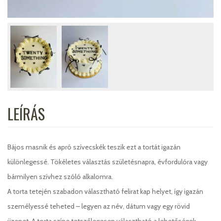
LEÍRÁS
Bájos masnik és apró szívecskék teszik ezt a tortát igazán
különlegessé. Tökéletes választás születésnapra, évfordulóra vagy
bármilyen szívhez szóló alkalomra.
A torta tetején szabadon választható felirat kap helyet, így igazán
személyessé teheted – legyen az név, dátum vagy egy rövid
üzenet. A torta színe tetszőlegesen választható a lehetőségek