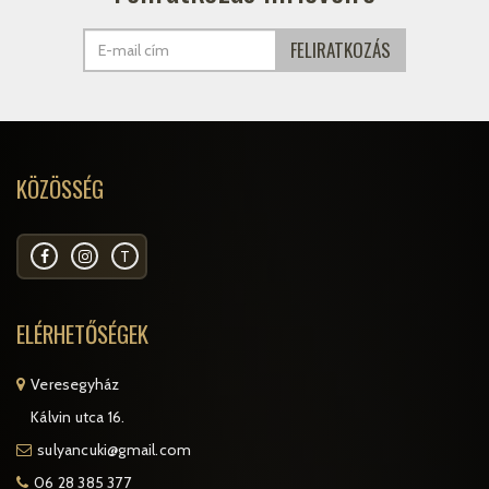
KÖZÖSSÉG
T
ELÉRHETŐSÉGEK
Veresegyház
Kálvin utca 16.
sulyancuki@gmail.com
06 28 385 377