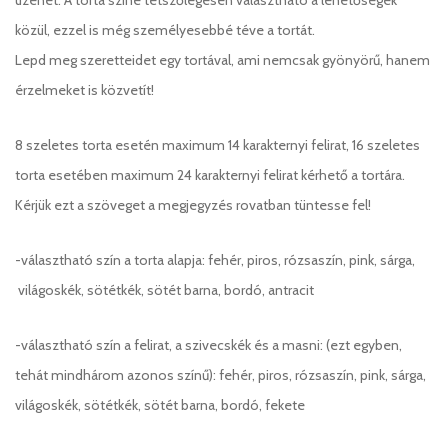
közül, ezzel is még személyesebbé téve a tortát.
Lepd meg szeretteidet egy tortával, ami nemcsak gyönyörű, hanem
érzelmeket is közvetít!
8 szeletes torta esetén maximum 14 karakternyi felirat, 16 szeletes
torta esetében maximum 24 karakternyi felirat kérhető a tortára.
Kérjük ezt a szöveget a megjegyzés rovatban tüntesse fel!
-választható szín a torta alapja: fehér, piros, rózsaszín, pink, sárga,
világoskék, sötétkék, sötét barna, bordó, antracit
-választható szín a felirat, a szivecskék és a masni: (ezt egyben,
tehát mindhárom azonos színű): fehér, piros, rózsaszín, pink, sárga,
világoskék, sötétkék, sötét barna, bordó, fekete