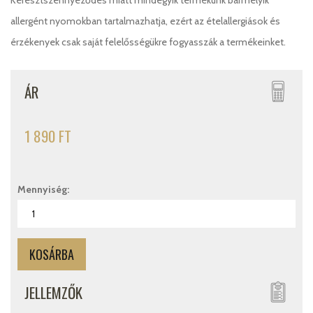
Keresztszennyeződés miatt mindegyik termékünk bármelyik
allergént nyomokban tartalmazhatja, ezért az ételallergiások és
érzékenyek csak saját felelősségükre fogyasszák a termékeinket.
ÁR
1 890 FT
Mennyiség:
JELLEMZŐK