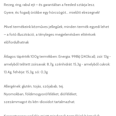
Rezeg, ring, rabul ejt – és garantáltan a feeded sztárja lesz.
Gyere, és fogadj örökbe egy hörcsögöt… mielőtt elrezegnek!
Mivel termékeink kézműves jellegűek, minden termék egyedi lehet
– a fotó illusztráció, a tényleges megjelenésben eltérések
előfordulhatnak
Átlagos tápérték 100g termékben: Energia: 998kJ (240kcal), zsír: 13g -
amelyből telített zsírsavak: 8,7g, szénhidrát: 15,3g - amelyből cukrok:
13,4g, fehérje: 15,3g, só: 0,3g
Allergének: glutén, tojás, szójabab, tej.
Nyomokban, földimogyoróféléket, dióféléket,
szezámmagot és kén-dioxidot tartalmazhat.