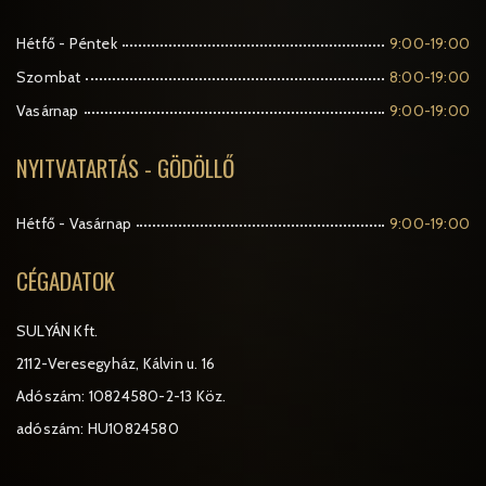
Hétfő - Péntek
9:00-19:00
Szombat
8:00-19:00
Vasárnap
9:00-19:00
NYITVATARTÁS - GÖDÖLLŐ
Hétfő - Vasárnap
9:00-19:00
CÉGADATOK
SULYÁN Kft.
2112-Veresegyház, Kálvin u. 16
Adószám: 10824580-2-13 Köz.
adószám: HU10824580