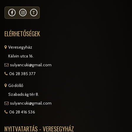
T
ELÉRHETŐSÉGEK
Veresegyház
Kálvin utca 16.
sulyancuki@gmail.com
06 28 385 377
Gödöllő
Szabadság tér 8.
sulyancuki@gmail.com
06 28 416 536
NYITVATARTÁS - VERESEGYHÁZ