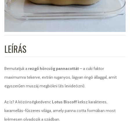
LEÍRÁS
Bemutatjuk a
rezgő hörcsög pannacottát
– a cuki faktor
maximumra tekerve, extrán ruganyos, lágyan ringó állaggal, amit
egyszerűen muszáj megbökni (és levideózni).
Az íz? A közönségkedvenc
Lotus Biscoff
keksz karakteres,
karamellás-fűszeres világa, amely panna cotta formában most
krémesen olvadozik a szádban.