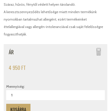
Száraz, hűvös, fénytől védett helyen tárolandó.
A keresztszennyeződés lehetősége miatt minden termékünk
nyomokban tartalmazhat allergént, ezért termékeinket
ételallergiával vagy allergén-intoleranciával csak saját felelősségre
fogyaszthatják.
ÁR
4 950 FT
Mennyiség: