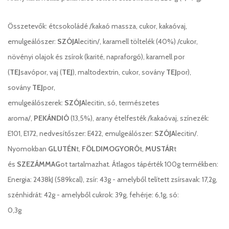
Összetevők: étcsokoládé /kakaó massza, cukor, kakaóvaj,
emulgeálószer:
SZÓJA
lecitin/, karamell töltelék (40%) /cukor,
növényi olajok és zsírok (karité, napraforgó), karamell por
(
TEJ
savópor, vaj (
TEJ
), maltodextrin, cukor, sovány
TEJ
por),
sovány
TEJ
por,
emulgeálószerek:
SZÓJA
lecitin, só, természetes
aroma/,
PEKÁNDIÓ
(13,5%), arany ételfesték /kakaóvaj, színezék:
E101, E172, nedvesítőszer: E422, emulgeálószer:
SZÓJA
lecitin/.
Nyomokban
GLUTÉN
t,
FÖLDIMOGYORÓ
t,
MUSTÁR
t
és
SZEZÁMMAG
ot tartalmazhat.
Átlagos tápérték 100g termékben:
Energia: 2438kJ (589kcal), zsír: 43g - amelyből telített zsírsavak: 17,2g,
szénhidrát: 42g - amelyből cukrok: 39g, fehérje: 6,1g, só:
0,3g