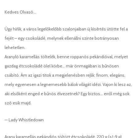
Kedves Olvasó…
Úgy hírlik, a város legelőkelőbb szalonjaiban új kísértés ütötte fel a
fejét – egy csokoládé, melynek ellenállni szinte botrányosan
lehetetlen.
Aranyló karamellás töltelék, benne roppanós pekándióval, melyet
gazdag étcsokoládé ölel körbe… már önmagában is bűnösen
csábító. Ám az igazi titok a megjelenésben rejlik: finom, elegáns,
mely egyenesen a legnemesebb bálok világát idézi. Vajon ki lesz az,
aki elsőként enged e bűnös élvezetnek? Egy biztos… erről még sok
szó esik majd.
— Lady Whistledown
Arany karamellás pekándiós töltött étcsokoládé, 220 g (+/-9 g)