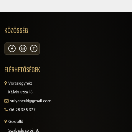
KÖZÖSSÉG
T
ELÉRHETŐSÉGEK
Veresegyház
Kálvin utca 16.
sulyancuki@gmail.com
06 28 385 377
Gödöllő
Szabadság tér 8.