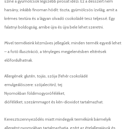
színe a gyümölcsök legszebb pirosát idézi. Ez a desszert nem
harsány, inkább finoman hódít: tiszta, gyümölcsös ízvilág, amit a
krémes textúra és a lágyan olvadó csokoládé tesz teljessé. Egy
falatnyi boldogság, amibe újra és újra bele lehet szeretni.
Mivel termékeink kézműves jellegűek, minden termék egyedi lehet
– a fotó illusztráció, a tényleges megjelenésben eltérések
előfordulhatnak.
Allergének: glutén, tojás, szója (fehér csokoládé
emulgeálószere: szójalecitin), tej
Nyomokban földimogyoróféléket,
dióféléket, szezámmagot és kén-dioxidot tartalmazhat.
Keresztszennyeződés miatt mindegyik termékünk bármelyik
allergént nyomokban tartalmazhatja, ezért az ételallergiások és