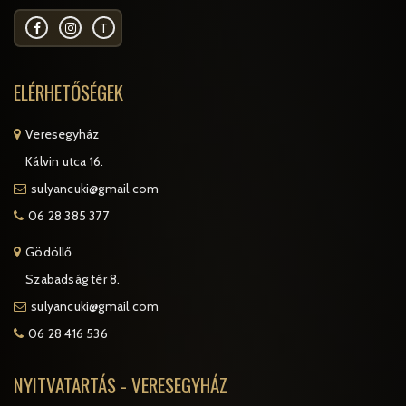
T
ELÉRHETŐSÉGEK
Veresegyház
Kálvin utca 16.
sulyancuki@gmail.com
06 28 385 377
Gödöllő
Szabadság tér 8.
sulyancuki@gmail.com
06 28 416 536
NYITVATARTÁS - VERESEGYHÁZ