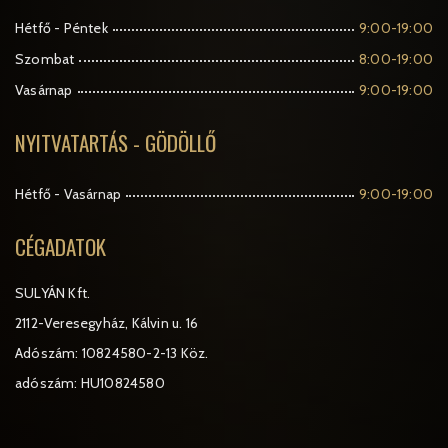
Hétfő - Péntek
9:00-19:00
Szombat
8:00-19:00
Vasárnap
9:00-19:00
NYITVATARTÁS - GÖDÖLLŐ
Hétfő - Vasárnap
9:00-19:00
CÉGADATOK
SULYÁN Kft.
2112-Veresegyház, Kálvin u. 16
Adószám: 10824580-2-13 Köz.
adószám: HU10824580