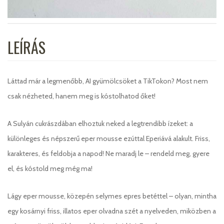
LEÍRÁS
Láttad már a legmenőbb, AI gyümölcsöket a TikTokon? Most nem
csak nézheted, hanem meg is kóstolhatod őket!
A Sulyán cukrászdában elhoztuk neked a legtrendibb ízeket: a
különleges és népszerű eper mousse ezúttal Eperiává alakult. Friss,
karakteres, és feldobja a napod! Ne maradj le – rendeld meg, gyere
el, és kóstold meg még ma!
Lágy eper mousse, közepén selymes epres betéttel – olyan, mintha
egy kosárnyi friss, illatos eper olvadna szét a nyelveden, miközben a