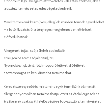
Kifinomult, lágy ízvilága miatt tökéletes választás azoknak, akik a
letisztult, természetes édességeket kedvelik.
Mivel termékeink kézműves jellegűek, minden termék egyedi lehet
– a fotó illusztráció, a tényleges megjelenésben eltérések
előfordulhatnak.
Allergének: tojás, szója (fehér csokoládé
emulgeálószere: szójalecitin), tej
Nyomokban glutént, földimogyoróféléket, dióféléket,
szezámmagot és kén-dioxidot tartalmazhat.
Keresztszennyeződés miatt mindegyik termékünk bármelyik
allergént nyomokban tartalmazhatja, ezért az ételallergiások és
érzékenyek csak saját felelősségükre fogyasszák a termékeinket.