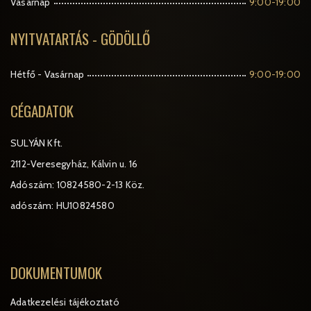
Vasárnap
9:00-19:00
NYITVATARTÁS - GÖDÖLLŐ
Hétfő - Vasárnap
9:00-19:00
CÉGADATOK
SULYÁN Kft.
2112-Veresegyház, Kálvin u. 16
Adószám: 10824580-2-13 Köz.
adószám: HU10824580
DOKUMENTUMOK
Adatkezelési tájékoztató