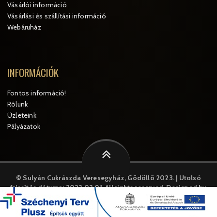
Vásárlói információ
Vásárlási és szállítási információ
Webáruház
INFORMÁCIÓK
Fontos információ!
Rólunk
Üzleteink
Pályázatok
© Sulyán Cukrászda Veresegyház, Gödöllõ 2023. | Utolsó
frissítés dátuma: 2023.03.01.
All rights reserved. Designed by
MySystem
A weboldal cookie-kat("sütiket") használ. A weboldal további
használatával Ön jóváhagyja a cookie-k használatát.