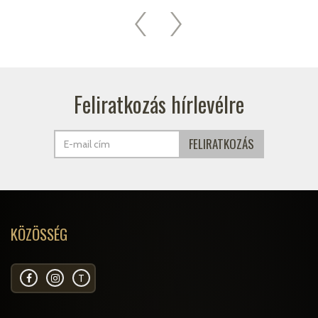
Feliratkozás hírlevélre
KÖZÖSSÉG
T