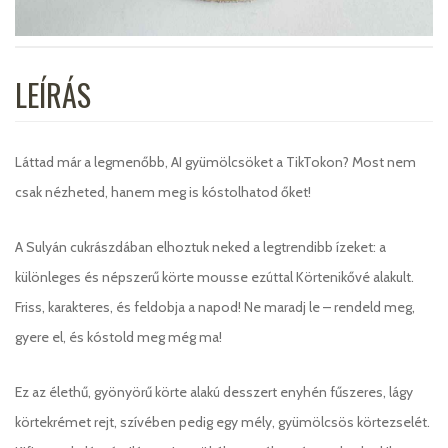
LEÍRÁS
Láttad már a legmenőbb, AI gyümölcsöket a TikTokon? Most nem
csak nézheted, hanem meg is kóstolhatod őket!
A Sulyán cukrászdában elhoztuk neked a legtrendibb ízeket: a
különleges és népszerű körte mousse ezúttal Körtenikővé alakult.
Friss, karakteres, és feldobja a napod! Ne maradj le – rendeld meg,
gyere el, és kóstold meg még ma!
Ez az élethű, gyönyörű körte alakú desszert enyhén fűszeres, lágy
körtekrémet rejt, szívében pedig egy mély, gyümölcsös körtezselét.