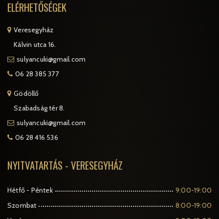
ELÉRHETŐSÉGEK
Veresegyház
Kálvin utca 16.
sulyancuki@gmail.com
06 28 385 377
Gödöllő
Szabadság tér 8.
sulyancuki@gmail.com
06 28 416 536
NYITVATARTÁS - VERESEGYHÁZ
Hétfő - Péntek
9:00-19:00
Szombat
8:00-19:00