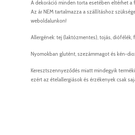
A dekoráció minden torta esetében eltérhet a 
Az ár NEM tartalmazza a szállításhoz szüksége
weboldalunkon!
Allergének: tej (laktózmentes), tojás, diófélé
Nyomokban glutént, szezámmagot és kén-diox
Keresztszennyeződés miatt mindegyik termékü
ezért az ételallergiások és érzékenyek csak sa