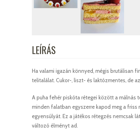
LEÍRÁS
Ha valami igazán könnyed, mégis brutálisan f
telitalálat. Cukor-, liszt- és laktózmentes, de
A puha fehér piskóta rétegei között a málnás 
minden falatban egyszerre kapod meg a friss 
egyensúlyát. Ez a játékos rétegzés nemcsak l
változó élményt ad.