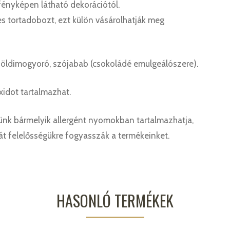
fényképen látható dekorációtól.
s tortadobozt, ezt külön vásárolhatják meg
k, földimogyoró, szójabab (csokoládé emulgeálószere).
idot tartalmazhat.
nk bármelyik allergént nyomokban tartalmazhatja,
ját felelősségükre fogyasszák a termékeinket.
HASONLÓ TERMÉKEK