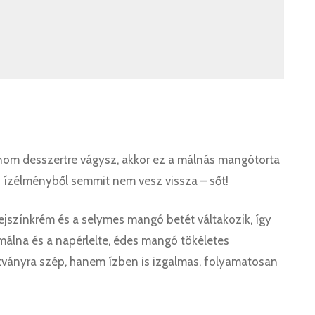
inom desszertre vágysz, akkor ez a málnás mangótorta
 az ízélményből semmit nem vesz vissza – sőt!
tejszínkrém és a selymes mangó betét váltakozik, így
málna és a napérlelte, édes mangó tökéletes
átványra szép, hanem ízben is izgalmas, folyamatosan