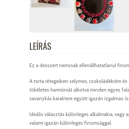
LEÍRÁS
Ez a desszert nemcsak ellenállhatatlanul finom,
A torta rétegeiben selymes, csokoládékrém és 
tökéletes harmóniát alkotva minden egyes fal
savanykás karaktere együtt igazán izgalmas íz
Ideális választás különleges alkalmakra, vagy
valami igazán különleges finomsággal.