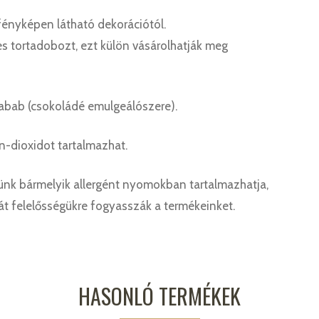
fényképen látható dekorációtól.
s tortadobozt, ezt külön vásárolhatják meg
ójabab (csokoládé emulgeálószere).
-dioxidot tartalmazhat.
nk bármelyik allergént nyomokban tartalmazhatja,
ját felelősségükre fogyasszák a termékeinket.
HASONLÓ TERMÉKEK