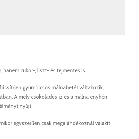
 hanem cukor-, liszt- és tejmentes is.
frissítően gyümölcsös málnabetét váltakozik,
atban. A mély csokoládés íz és a málna enyhén
élményt nyújt.
 amikor egyszerűen csak megajándékoznál valakit