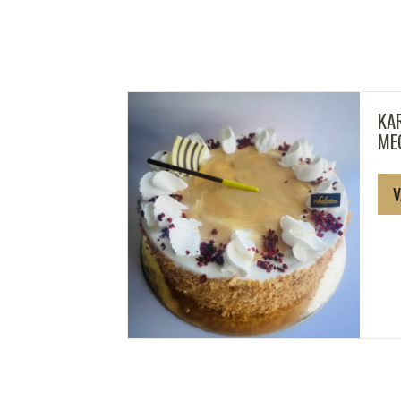
KA
ME
V