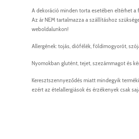
A dekoráció minden torta esetében eltérhet a 
Az ár NEM tartalmazza a szállításhoz szüksége
weboldalunkon!
Allergének: tojás, diófélék, földimogyorót, sz
Nyomokban glutént, tejet, szezámmagot és kén
Keresztszennyeződés miatt mindegyik termékü
ezért az ételallergiások és érzékenyek csak sa