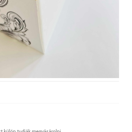
t külön tudják megvásárolni.