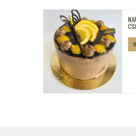
TTORTA
NA
CS
V