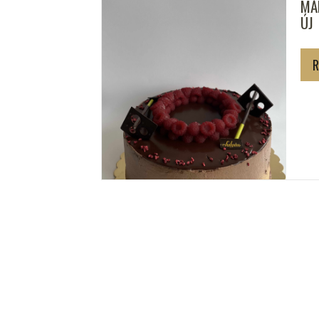
RTORTA
MÁ
ÚJ
R