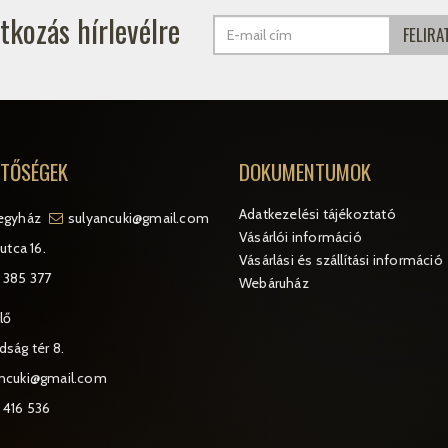
atkozás hírlevélre
ETŐSÉGEK
DOKUMENTUMOK
Adatkezelési tájékoztató
egyház
sulyancuki@gmail.com
Vásárlói információ
utca 16.
Vásárlási és szállítási információ
 385 377
Webáruház
lő
ság tér 8.
ancuki@gmail.com
 416 536