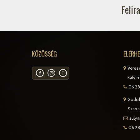
Felir
KÖZÖSSÉG
ELÉRH
Veres
T
Kálvin 
06 28
Gödöl
Szabad
suly
06 28