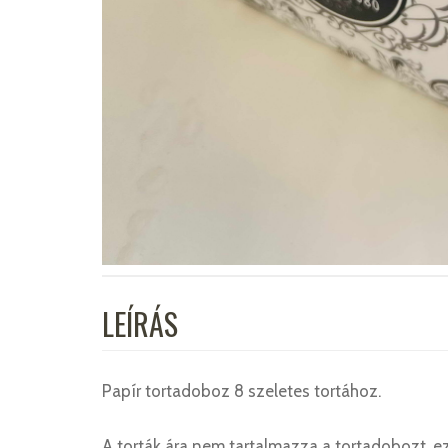
LEÍRÁS
Papír tortadoboz 8 szeletes tortához.
A torták ára nem tartalmazza a tortadobozt, ez