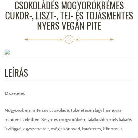
CSOKOLÁDÉS MOGYORÓKRÉMES
CUKOR-, LISZT-, TEJ- ÉS TOJÁSMENTES
NYERS VEGÁN PITE
LEÍRÁS
12
szeletes
Mogyorókrém, intenzív csokoládé, tökéletesen lágy harmónia
minden szeletben. Selymes mogyorókrém találkozik a mély kakaós
ízvilággal, egyszerre telt, mégis könnyed, karakteres, kifinomult.