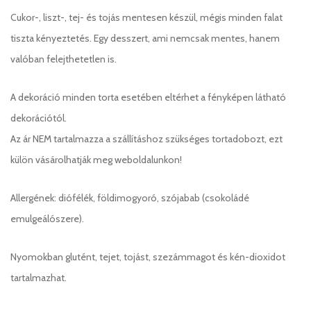
Cukor-, liszt-, tej- és tojás mentesen készül, mégis minden falat
tiszta kényeztetés. Egy desszert, ami nemcsak mentes, hanem
valóban felejthetetlen is.
A dekoráció minden torta esetében eltérhet a fényképen látható
dekorációtól.
Az ár NEM tartalmazza a szállításhoz szükséges tortadobozt, ezt
külön vásárolhatják meg weboldalunkon!
Allergének: diófélék, földimogyoró, szójabab (csokoládé
emulgeálószere).
Nyomokban glutént, tejet, tojást, szezámmagot és kén-dioxidot
tartalmazhat.