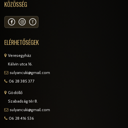
KÖZÖSSÉG
T
ELÉRHETŐSÉGEK
Veresegyház
Kálvin utca 16.
sulyancuki@gmail.com
06 28 385 377
Gödöllő
Szabadság tér 8.
sulyancuki@gmail.com
06 28 416 536