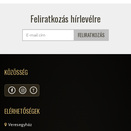
Feliratkozás hírlevélre
KÖZÖSSÉG
T
ELÉRHETŐSÉGEK
Veresegyház