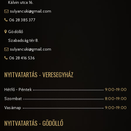
Kálvin utca 16.
sulyancuki@gmail.com
06 28 385 377
Gödöllő
Szabadság tér 8.
sulyancuki@gmail.com
06 28 416 536
NYITVATARTÁS - VERESEGYHÁZ
Hétfő - Péntek
9:00-19:00
Szombat
8:00-19:00
Vasárnap
9:00-19:00
NYITVATARTÁS - GÖDÖLLŐ