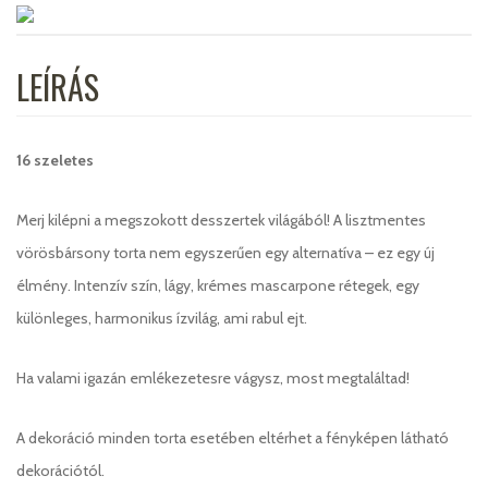
LEÍRÁS
16 szeletes
Merj kilépni a megszokott desszertek világából! A lisztmentes
vörösbársony torta nem egyszerűen egy alternatíva – ez egy új
élmény. Intenzív szín, lágy, krémes mascarpone rétegek, egy
különleges, harmonikus ízvilág, ami rabul ejt.
Ha valami igazán emlékezetesre vágysz, most megtaláltad!
A dekoráció minden torta esetében eltérhet a fényképen látható
dekorációtól.