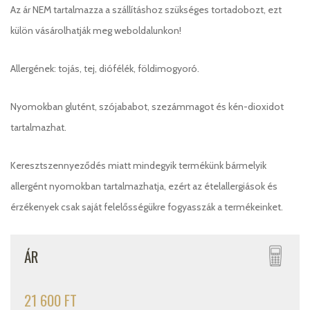
Az ár NEM tartalmazza a szállításhoz szükséges tortadobozt, ezt
külön vásárolhatják meg weboldalunkon!
Allergének: tojás, tej, diófélék, földimogyoró.
Nyomokban glutént, szójababot, szezámmagot és kén-dioxidot
tartalmazhat.
Keresztszennyeződés miatt mindegyik termékünk bármelyik
allergént nyomokban tartalmazhatja, ezért az ételallergiások és
érzékenyek csak saját felelősségükre fogyasszák a termékeinket.
ÁR
21 600 FT