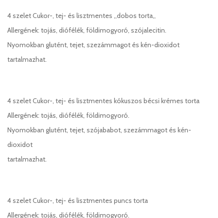
4 szelet Cukor-, tej- és lisztmentes ,,dobos torta,,
Allergének: tojás, diófélék, földimogyoró, szójalecitin.
Nyomokban glutént, tejet, szezámmagot és kén-dioxidot
tartalmazhat.
4 szelet Cukor-, tej- és lisztmentes kókuszos bécsi krémes torta
Allergének: tojás, diófélék, földimogyoró.
Nyomokban glutént, tejet, szójababot, szezámmagot és kén-
dioxidot
tartalmazhat.
4 szelet Cukor-, tej- és lisztmentes puncs torta
Allergének: tojás, diófélék, földimogyoró.