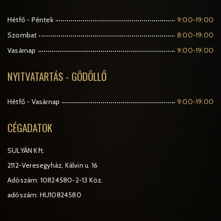
Hétfő - Péntek
9:00-19:00
Szombat
8:00-19:00
Vasárnap
9:00-19:00
NYITVATARTÁS - GÖDÖLLŐ
Hétfő - Vasárnap
9:00-19:00
CÉGADATOK
SULYÁN Kft.
2112-Veresegyház, Kálvin u. 16
Adószám: 10824580-2-13 Köz.
adószám: HU10824580