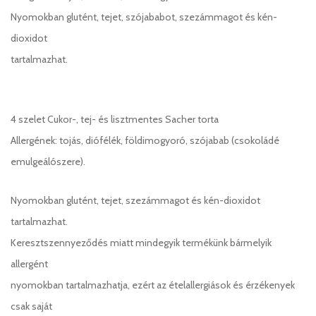
Nyomokban glutént, tejet, szójababot, szezámmagot és kén-
dioxidot
tartalmazhat.
4 szelet Cukor-, tej- és lisztmentes Sacher torta
Allergének: tojás, diófélék, földimogyoró, szójabab (csokoládé
emulgeálószere).
Nyomokban glutént, tejet, szezámmagot és kén-dioxidot
tartalmazhat.
Keresztszennyeződés miatt mindegyik termékünk bármelyik
allergént
nyomokban tartalmazhatja, ezért az ételallergiások és érzékenyek
csak saját