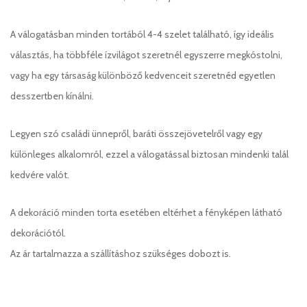
A válogatásban minden tortából 4-4 szelet található, így ideális
választás, ha többféle ízvilágot szeretnél egyszerre megkóstolni,
vagy ha egy társaság különböző kedvenceit szeretnéd egyetlen
desszertben kínálni.
Legyen szó családi ünnepről, baráti összejövetelről vagy egy
különleges alkalomról, ezzel a válogatással biztosan mindenki talál
kedvére valót.
A dekoráció minden torta esetében eltérhet a fényképen látható
dekorációtól.
Az ár tartalmazza a szállításhoz szükséges dobozt is.