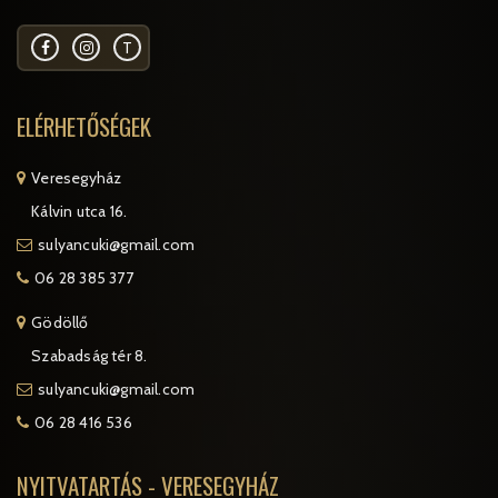
T
ELÉRHETŐSÉGEK
Veresegyház
Kálvin utca 16.
sulyancuki@gmail.com
06 28 385 377
Gödöllő
Szabadság tér 8.
sulyancuki@gmail.com
06 28 416 536
NYITVATARTÁS - VERESEGYHÁZ