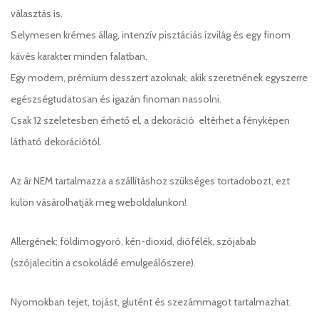
választás is.
Selymesen krémes állag, intenzív pisztáciás ízvilág és egy finom
kávés karakter minden falatban.
Egy modern, prémium desszert azoknak, akik szeretnének egyszerre
egészségtudatosan és igazán finoman nassolni.
Csak 12 szeletesben érhető el, a dekoráció eltérhet a fényképen
látható dekorációtól.
Az ár NEM tartalmazza a szállításhoz szükséges tortadobozt, ezt
külön vásárolhatják meg weboldalunkon!
Allergének: földimogyoró, kén-dioxid, diófélék, szójabab
(szójalecitin a csokoládé emulgeálószere).
Nyomokban tejet, tojást, glutént és szezámmagot tartalmazhat.