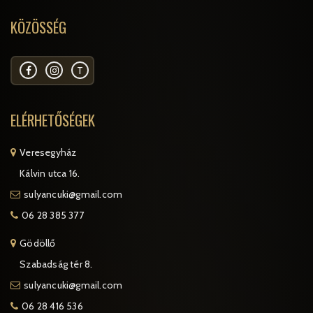
KÖZÖSSÉG
T
ELÉRHETŐSÉGEK
Veresegyház
Kálvin utca 16.
sulyancuki@gmail.com
06 28 385 377
Gödöllő
Szabadság tér 8.
sulyancuki@gmail.com
06 28 416 536