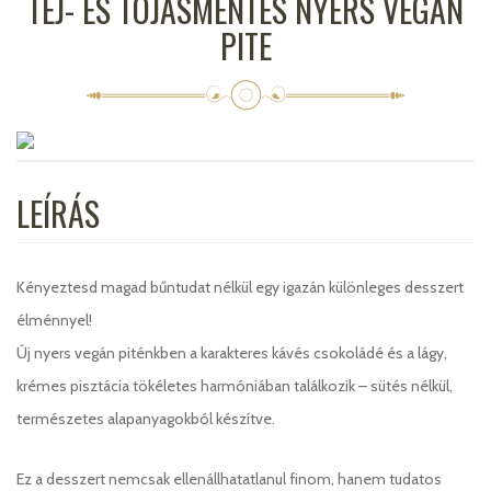
TEJ- ÉS TOJÁSMENTES NYERS VEGÁN
PITE
LEÍRÁS
Kényeztesd magad bűntudat nélkül egy igazán különleges desszert
élménnyel!
Új nyers vegán piténkben a karakteres kávés csokoládé és a lágy,
krémes pisztácia tökéletes harmóniában találkozik – sütés nélkül,
természetes alapanyagokból készítve.
Ez a desszert nemcsak ellenállhatatlanul finom, hanem tudatos