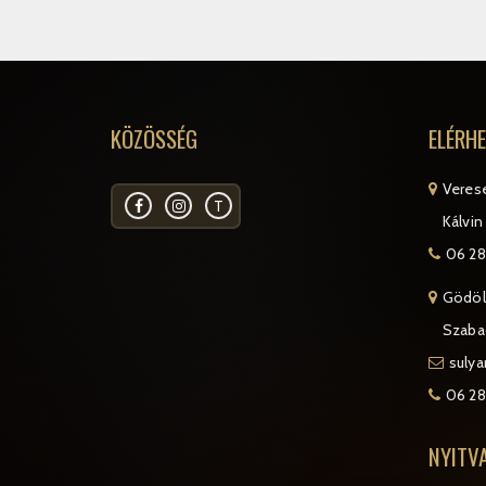
KÖZÖSSÉG
ELÉRH
Veres
T
Kálvin 
06 28
Gödöl
Szabad
suly
06 28
NYITV