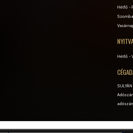
Hétfő - 
Szomba
Vasárna
NYITV
Hétfő - 
CÉGAD
SULYÁN 
Adószám
adószá