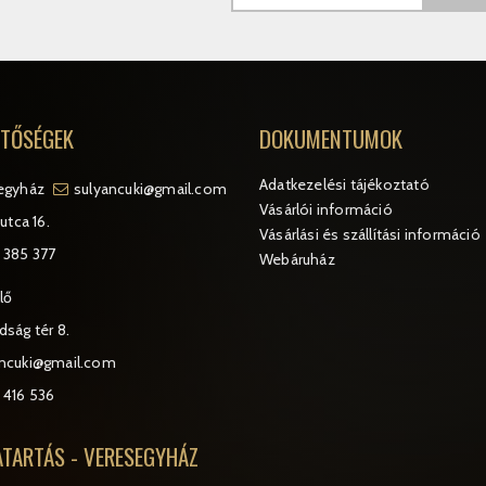
ETŐSÉGEK
DOKUMENTUMOK
Adatkezelési tájékoztató
egyház
sulyancuki@gmail.com
Vásárlói információ
utca 16.
Vásárlási és szállítási információ
 385 377
Webáruház
lő
ság tér 8.
ancuki@gmail.com
 416 536
ATARTÁS - VERESEGYHÁZ