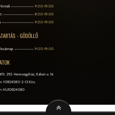
Péntek
9:00-19:00
t
8:00-19:00
p
9:00-19:00
ATARTÁS - GÖDÖLLŐ
Vasárnap
9:00-19:00
ATOK
Kft.
2112-Veresegyház, Kálvin u. 16
: 10824580-2-13 Köz.
m: HU10824580