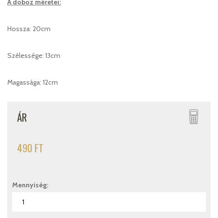
A doboz méretei:
Hossza: 20cm
Szélessége: 13cm
Magassága: 12cm
ÁR
490 FT
Mennyiség: