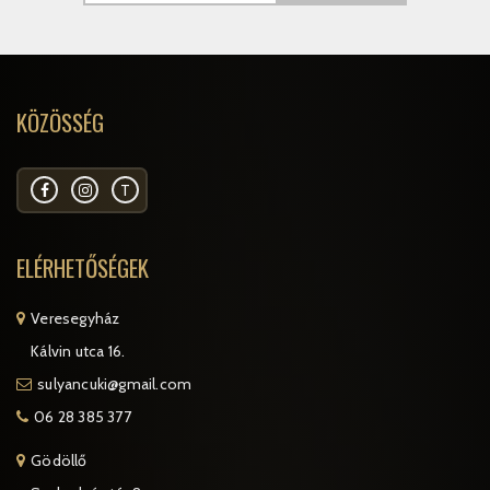
KÖZÖSSÉG
T
ELÉRHETŐSÉGEK
Veresegyház
Kálvin utca 16.
sulyancuki@gmail.com
06 28 385 377
Gödöllő