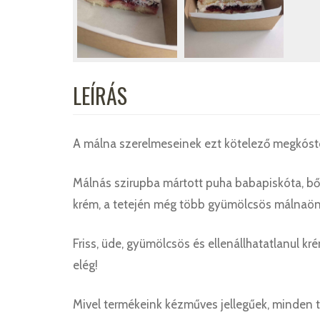
LEÍRÁS
A málna szerelmeseinek ezt kötelező megkósto
Málnás szirupba mártott puha babapiskóta, 
krém, a tetején még több gyümölcsös málnaönt
Friss, üde, gyümölcsös és ellenállhatatlanul 
elég!
Mivel termékeink kézműves jellegűek, minden 