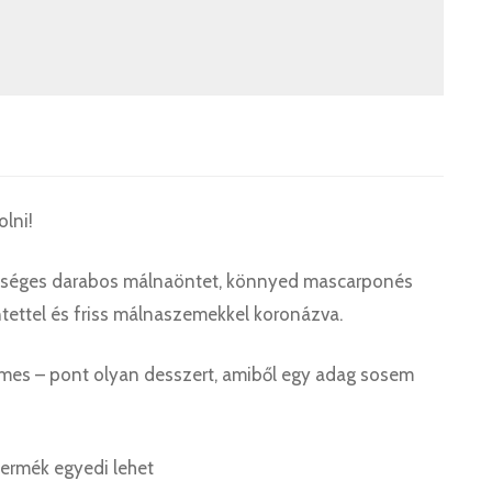
lni!
bőséges darabos málnaöntet, könnyed mascarponés
ettel és friss málnaszemekkel koronázva.
krémes – pont olyan desszert, amiből egy adag sosem
termék egyedi lehet