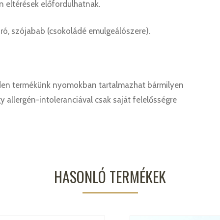
n eltérések előfordulhatnak.
gyoró, szójabab (csokoládé emulgeálószere).
den termékünk nyomokban tartalmazhat bármilyen
gy allergén-intoleranciával csak saját felelősségre
HASONLÓ TERMÉKEK