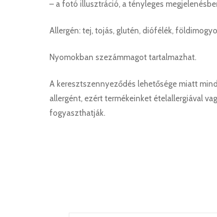
– a fotó illusztráció, a tényleges megjelenésbe
Allergén: tej, tojás, glutén, diófélék, földimo
Nyomokban szezámmagot tartalmazhat.
A keresztszennyeződés lehetősége miatt min
allergént, ezért termékeinket ételallergiával va
fogyaszthatják.