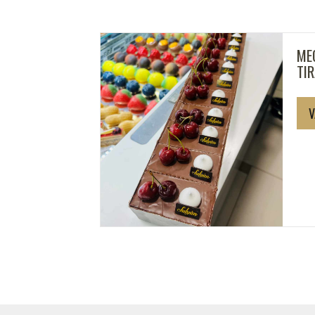
ES PANNA
ME
TI
V