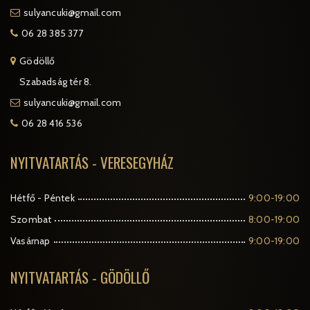
sulyancuki@gmail.com
06 28 385 377
Gödöllő
Szabadság tér 8.
sulyancuki@gmail.com
06 28 416 536
NYITVATARTÁS - VERESEGYHÁZ
Hétfő - Péntek
9:00-19:00
Szombat
8:00-19:00
Vasárnap
9:00-19:00
NYITVATARTÁS - GÖDÖLLŐ