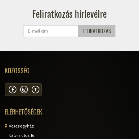
Feliratkozás hírlevélre
KÖZÖSSÉG
T
ELÉRHETŐSÉGEK
Veresegyház
Kálvin utca 16.