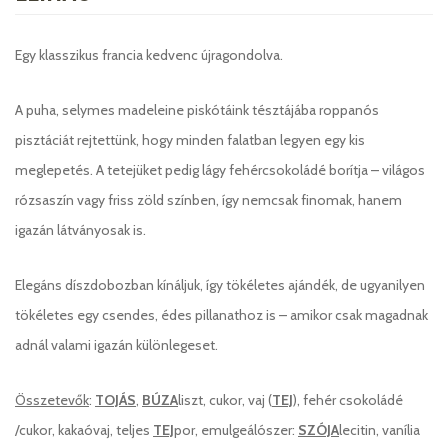
Egy klasszikus francia kedvenc újragondolva.
A puha, selymes madeleine piskótáink tésztájába roppanós
pisztáciát rejtettünk, hogy minden falatban legyen egy kis
meglepetés. A tetejüket pedig lágy fehércsokoládé borítja – világos
rózsaszín vagy friss zöld színben, így nemcsak finomak, hanem
igazán látványosak is.
Elegáns díszdobozban kínáljuk, így tökéletes ajándék, de ugyanilyen
tökéletes egy csendes, édes pillanathoz is – amikor csak magadnak
adnál valami igazán különlegeset.
Összetevők
:
TOJÁS
,
BÚZA
liszt, cukor, vaj (
TEJ
), fehér csokoládé
/cukor, kakaóvaj, teljes
TEJ
por, emulgeálószer:
SZÓJA
lecitin, vanília