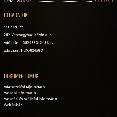
Hétfő - Vasárnap
9:00-19:00
CÉGADATOK
SULYÁN Kft.
2112-Veresegyház, Kálvin u. 16
Adószám: 10824580-2-13 Köz.
adószám: HU10824580
DOKUMENTUMOK
Adatkezelési tájékoztató
Vásárlói információ
Vásárlási és szállítási információ
Webáruház