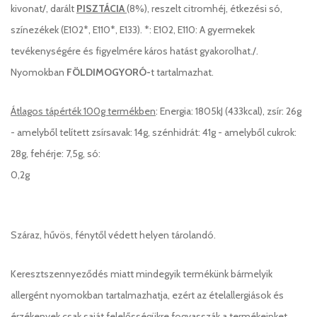
kivonat/, darált
PISZTÁCIA
(8%), reszelt citromhéj, étkezési só,
színezékek (E102*, E110*, E133). *: E102, E110: A gyermekek
tevékenységére és figyelmére káros hatást gyakorolhat./.
Nyomokban
FÖLDIMOGYORÓ-
t tartalmazhat.
Átlagos tápérték 100g termékben
: Energia: 1805kJ (433kcal), zsír: 26g
- amelyből telített zsírsavak: 14g, szénhidrát: 41g - amelyből cukrok:
28g, fehérje: 7,5g, só:
0,2
Száraz, hűvös, fénytől védett helyen tárolandó.
Keresztszennyeződés miatt mindegyik termékünk bármelyik
allergént nyomokban tartalmazhatja, ezért az ételallergiások és
érzékenyek csak saját felelősségükre fogyasszák a termékeinket.