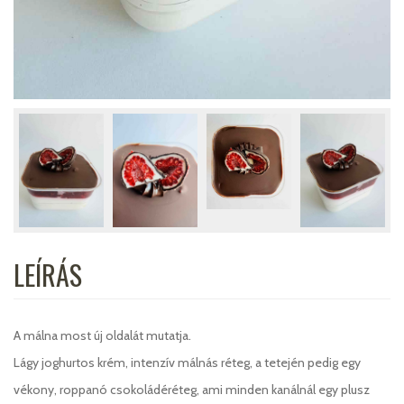
LEÍRÁS
A málna most új oldalát mutatja.
Lágy joghurtos krém, intenzív málnás réteg, a tetején pedig egy
vékony, roppanó csokoládéréteg, ami minden kanálnál egy plusz