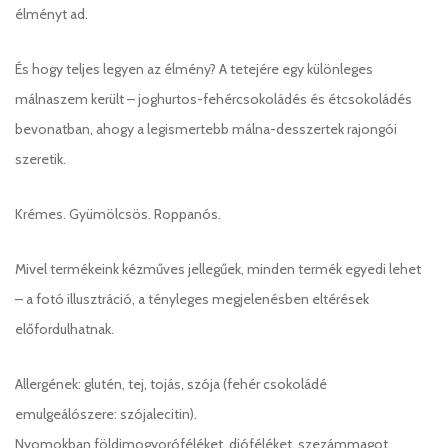
élményt ad.
És hogy teljes legyen az élmény? A tetejére egy különleges
málnaszem került – joghurtos-fehércsokoládés és étcsokoládés
bevonatban, ahogy a legismertebb málna-desszertek rajongói
szeretik.
Krémes. Gyümölcsös. Roppanós.
Mivel termékeink kézműves jellegűek, minden termék egyedi lehet
– a fotó illusztráció, a tényleges megjelenésben eltérések
előfordulhatnak.
Allergének: glutén, tej, tojás, szója (fehér csokoládé
emulgeálószere: szójalecitin).
Nyomokban földimogyoróféléket, dióféléket, szezámmagot