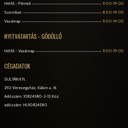
Hétfő - Péntek
9:00-19:00
Szombat
8:00-19:00
Vasárnap
9:00-19:00
NYITVATARTÁS - GÖDÖLLŐ
Hétfő - Vasárnap
9:00-19:00
CÉGADATOK
SULYÁN Kft.
2112-Veresegyház, Kálvin u. 16
Adószám: 10824580-2-13 Köz.
adószám: HU10824580