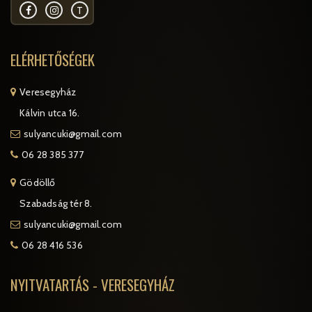
T
ELÉRHETŐSÉGEK
Veresegyház
Kálvin utca 16.
sulyancuki@gmail.com
06 28 385 377
Gödöllő
Szabadság tér 8.
sulyancuki@gmail.com
06 28 416 536
NYITVATARTÁS - VERESEGYHÁZ