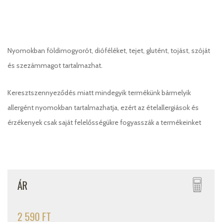
Nyomokban földimogyorót, dióféléket, tejet, glutént, tojást, szóját
és szezámmagot tartalmazhat.
Keresztszennyeződés miatt mindegyik termékünk bármelyik
allergént nyomokban tartalmazhatja, ezért az ételallergiások és
érzékenyek csak saját felelősségükre fogyasszák a termékeinket
ÁR
2 590 FT