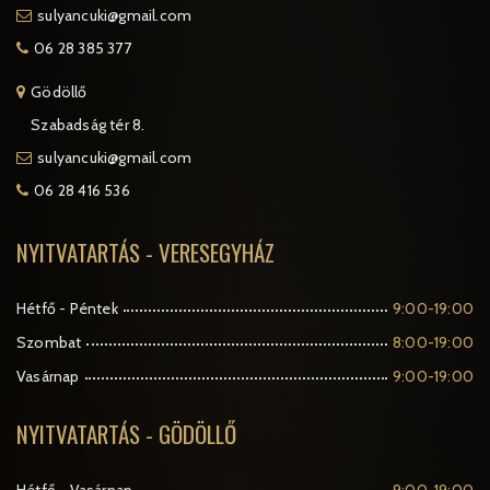
sulyancuki@gmail.com
06 28 385 377
Gödöllő
Szabadság tér 8.
sulyancuki@gmail.com
06 28 416 536
NYITVATARTÁS - VERESEGYHÁZ
Hétfő - Péntek
9:00-19:00
Szombat
8:00-19:00
Vasárnap
9:00-19:00
NYITVATARTÁS - GÖDÖLLŐ
Hétfő - Vasárnap
9:00-19:00