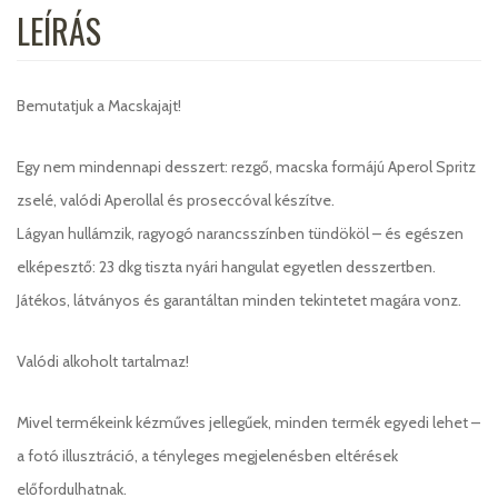
LEÍRÁS
Bemutatjuk a Macskajajt!
Egy nem mindennapi desszert: rezgő, macska formájú Aperol Spritz
zselé, valódi Aperollal és proseccóval készítve.
Lágyan hullámzik, ragyogó narancsszínben tündököl – és egészen
elképesztő: 23 dkg tiszta nyári hangulat egyetlen desszertben.
Játékos, látványos és garantáltan minden tekintetet magára vonz.
Valódi alkoholt tartalmaz!
Mivel termékeink kézműves jellegűek, minden termék egyedi lehet –
a fotó illusztráció, a tényleges megjelenésben eltérések
előfordulhatnak.