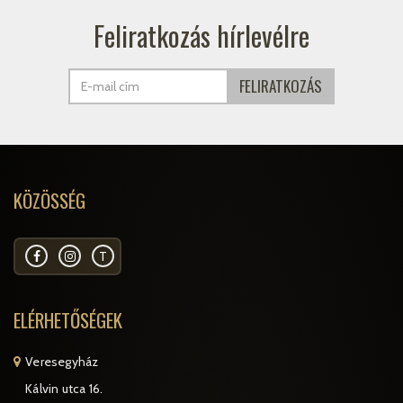
Feliratkozás hírlevélre
KÖZÖSSÉG
T
ELÉRHETŐSÉGEK
Veresegyház
Kálvin utca 16.