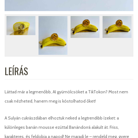
LEÍRÁS
Láttad már a legmenőbb, AI gyümölcsöket a TikTokon? Most nem
csak nézheted, hanem meg is kóstolhatod őket!
A Sulyán cukrászdában elhoztuk neked a legtrendibb ízeket: a
különleges banán mousse ezúttal Banándorrá alakult át. Friss,
karakteres, és feldobja a napod! Ne maradj le – rendeld meg, gyere