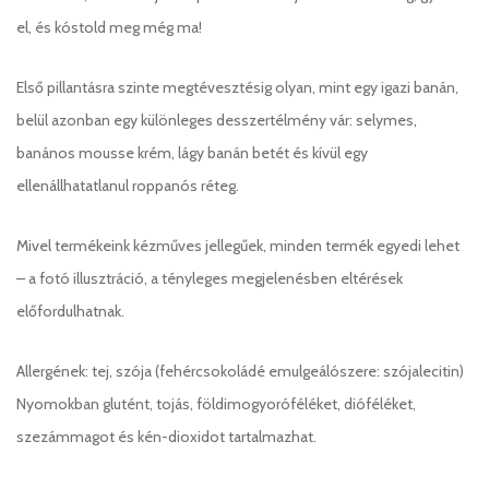
el, és kóstold meg még ma!
Első pillantásra szinte megtévesztésig olyan, mint egy igazi banán,
belül azonban egy különleges desszertélmény vár: selymes,
banános mousse krém, lágy banán betét és kívül egy
ellenállhatatlanul roppanós réteg.
Mivel termékeink kézműves jellegűek, minden termék egyedi lehet
– a fotó illusztráció, a tényleges megjelenésben eltérések
előfordulhatnak.
Allergének: tej, szója (fehércsokoládé emulgeálószere: szójalecitin)
Nyomokban glutént, tojás, földimogyoróféléket, dióféléket,
szezámmagot és kén-dioxidot tartalmazhat.