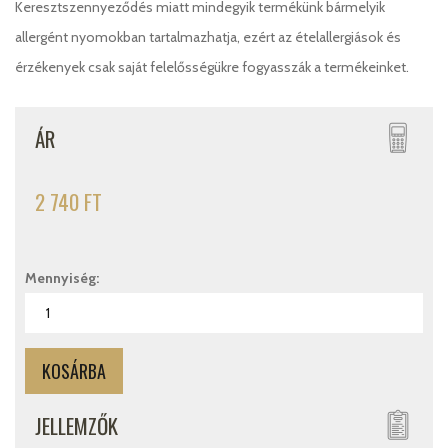
Keresztszennyeződés miatt mindegyik termékünk bármelyik
allergént nyomokban tartalmazhatja, ezért az ételallergiások és
érzékenyek csak saját felelősségükre fogyasszák a termékeinket.
ÁR
2 740 FT
Mennyiség:
JELLEMZŐK