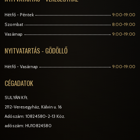
Hétfő - Péntek
9:00-19:00
Szombat
8:00-19:00
Vasárnap
9:00-19:00
NYITVATARTÁS - GÖDÖLLŐ
Hétfő - Vasárnap
9:00-19:00
CÉGADATOK
SULYÁN Kft.
2112-Veresegyház, Kálvin u. 16
Adószám: 10824580-2-13 Köz.
adószám: HU10824580