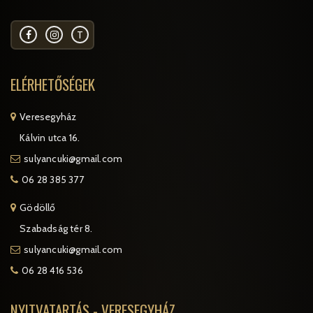
T
ELÉRHETŐSÉGEK
Veresegyház
Kálvin utca 16.
sulyancuki@gmail.com
06 28 385 377
Gödöllő
Szabadság tér 8.
sulyancuki@gmail.com
06 28 416 536
NYITVATARTÁS - VERESEGYHÁZ