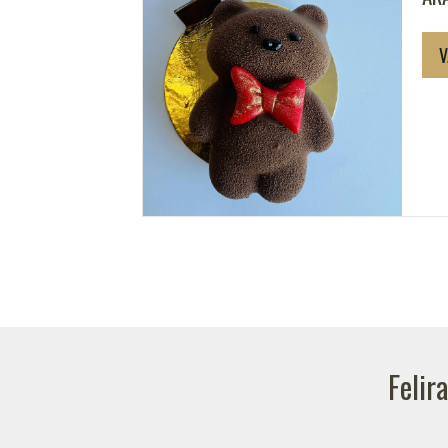
V
Felir