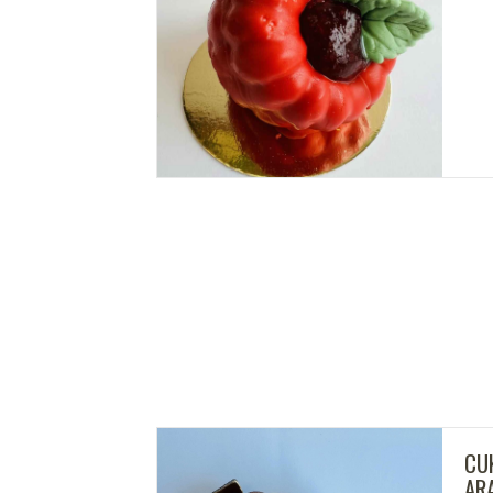
ÁNDIÓS
CU
AR