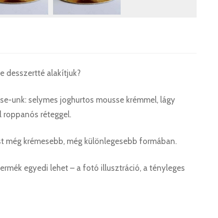
e desszertté alakítjuk?
sse-unk: selymes joghurtos mousse krémmel, lágy
l roppanós réteggel.
st még krémesebb, még különlegesebb formában.
rmék egyedi lehet – a fotó illusztráció, a tényleges