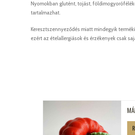
Nyomokban glutént, tojást, földimogyoróféléke
tartalmazhat.
Keresztszennyeződés miatt mindegyik termékü
ezért az ételallergiások és érzékenyek csak sa
MÁ
R