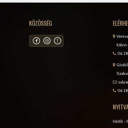
KÖZÖSSÉG
ELÉRH
Veres
T
Kálvin 
06 28
Gödöl
Szabad
suly
06 28
NYITV
Hétfő - 