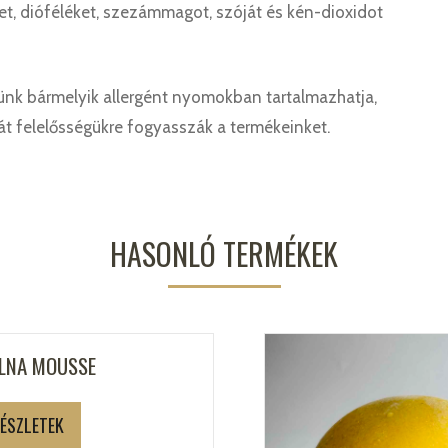
t, dióféléket, szezámmagot, szóját és kén-dioxidot
nk bármelyik allergént nyomokban tartalmazhatja,
ját felelősségükre fogyasszák a termékeinket.
HASONLÓ TERMÉKEK
LNA MOUSSE
ÉSZLETEK