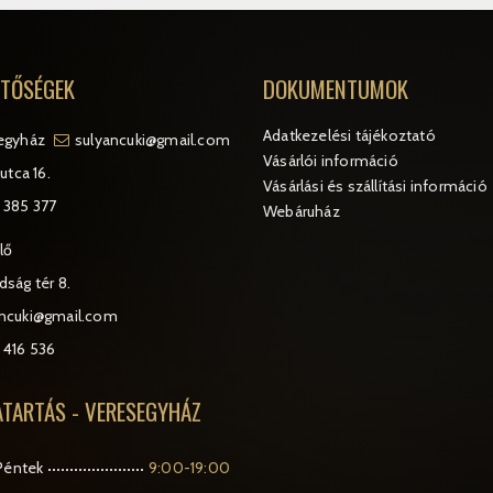
ETŐSÉGEK
DOKUMENTUMOK
Adatkezelési tájékoztató
egyház
sulyancuki@gmail.com
Vásárlói információ
utca 16.
Vásárlási és szállítási információ
 385 377
Webáruház
lő
ság tér 8.
ancuki@gmail.com
 416 536
ATARTÁS - VERESEGYHÁZ
Péntek
9:00-19:00