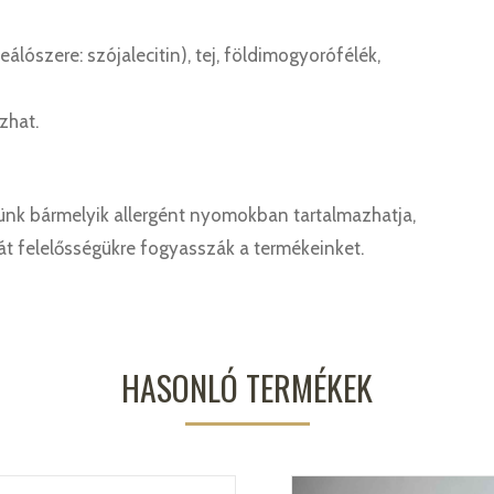
álószere: szójalecitin), tej, földimogyorófélék,
zhat.
nk bármelyik allergént nyomokban tartalmazhatja,
ját felelősségükre fogyasszák a termékeinket.
HASONLÓ TERMÉKEK