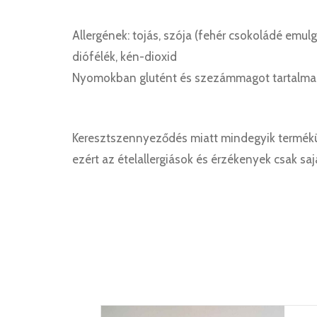
Allergének: tojás, szója (fehér csokoládé emulge
diófélék, kén-dioxid
Nyomokban glutént és szezámmagot tartalma
Keresztszennyeződés miatt mindegyik termékü
ezért az ételallergiások és érzékenyek csak sa