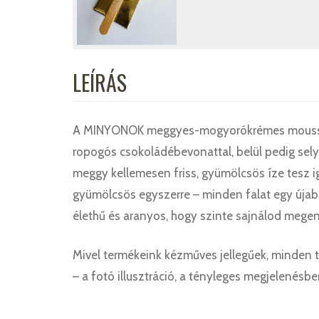
LEÍRÁS
A MINYONOK meggyes-mogyorókrémes mousse eg
ropogós csokoládébevonattal, belül pedig se
meggy kellemesen friss, gyümölcsös íze tesz 
gyümölcsös egyszerre – minden falat egy újabb
élethű és aranyos, hogy szinte sajnálod megen
Mivel termékeink kézműves jellegűek, minden 
– a fotó illusztráció, a tényleges megjelenésbe