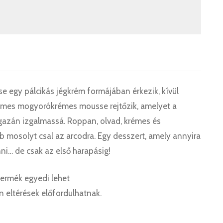
y pálcikás jégkrém formájában érkezik, kívül
lymes mogyorókrémes mousse rejtőzik, amelyet a
igazán izgalmassá. Roppan, olvad, krémes és
 mosolyt csal az arcodra. Egy desszert, amely annyira
ni… de csak az első harapásig!
termék egyedi lehet
n eltérések előfordulhatnak.