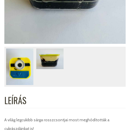
LEÍRÁS
A világ legcukibb sárga rosszcsontjai most meghódították a
cukrászdánkat is!