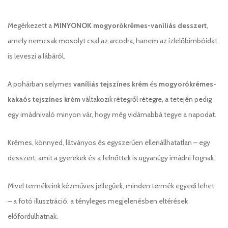
Megérkezett a
MINYONOK mogyorókrémes-vaníliás desszert
,
amely nemcsak mosolyt csal az arcodra, hanem az ízlelőbimbóidat
is leveszi a lábáról.
A pohárban selymes
vaníliás tejszínes krém
és
mogyorókrémes-
kakaós tejszínes krém
váltakozik rétegről rétegre, a tetején pedig
egy imádnivaló minyon vár, hogy még vidámabbá tegye a napodat.
Krémes, könnyed, látványos és egyszerűen ellenállhatatlan – egy
desszert, amit a gyerekek és a felnőttek is ugyanúgy imádni fognak.
Mivel termékeink kézműves jellegűek, minden termék egyedi lehet
– a fotó illusztráció, a tényleges megjelenésben eltérések
előfordulhatnak.