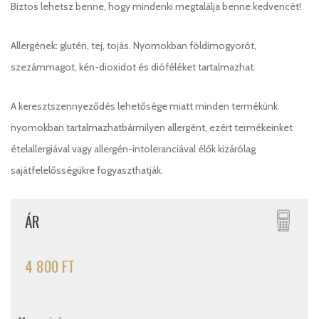
Biztos lehetsz benne, hogy mindenki megtalálja benne kedvencét!
Allergének: glutén, tej, tojás. Nyomokban földimogyorót,
szezámmagot, kén-dioxidot és dióféléket tartalmazhat.
A keresztszennyeződés lehetősége miatt minden termékünk
nyomokban tartalmazhatbármilyen allergént, ezért termékeinket
ételallergiával vagy allergén-intoleranciával élők kizárólag
sajátfelelősségükre fogyaszthatják.
ÁR
4 800 FT