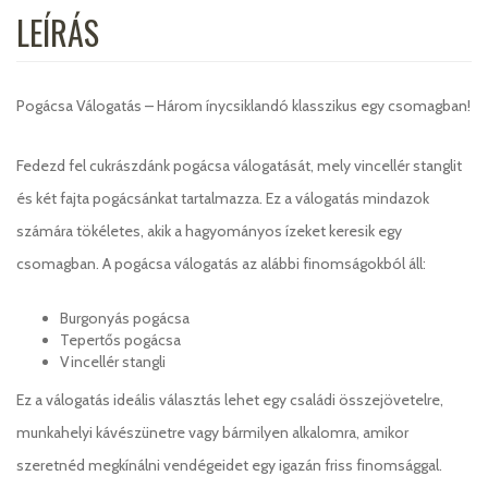
LEÍRÁS
Pogácsa Válogatás – Három ínycsiklandó klasszikus egy csomagban!
Fedezd fel cukrászdánk pogácsa válogatását, mely vincellér stanglit
és két fajta pogácsánkat tartalmazza. Ez a válogatás mindazok
számára tökéletes, akik a hagyományos ízeket keresik egy
csomagban. A pogácsa válogatás az alábbi finomságokból áll:
Burgonyás pogácsa
Tepertős pogácsa
Vincellér stangli
Ez a válogatás ideális választás lehet egy családi összejövetelre,
munkahelyi kávészünetre vagy bármilyen alkalomra, amikor
szeretnéd megkínálni vendégeidet egy igazán friss finomsággal.