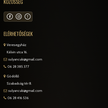
KÖZÖSSÉG
T
ELÉRHETŐSÉGEK
Veresegyház
Kálvin utca 16.
sulyancuki@gmail.com
06 28 385 377
Gödöllő
Szabadság tér 8.
sulyancuki@gmail.com
06 28 416 536