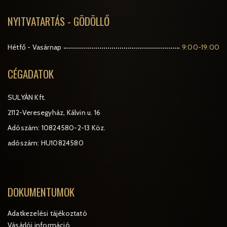
NYITVATARTÁS - GÖDÖLLŐ
Hétfő - Vasárnap
9:00-19:00
CÉGADATOK
SULYÁN Kft.
2112-Veresegyház, Kálvin u. 16
Adószám: 10824580-2-13 Köz.
adószám: HU10824580
DOKUMENTUMOK
Adatkezelési tájékoztató
Vásárlói információ