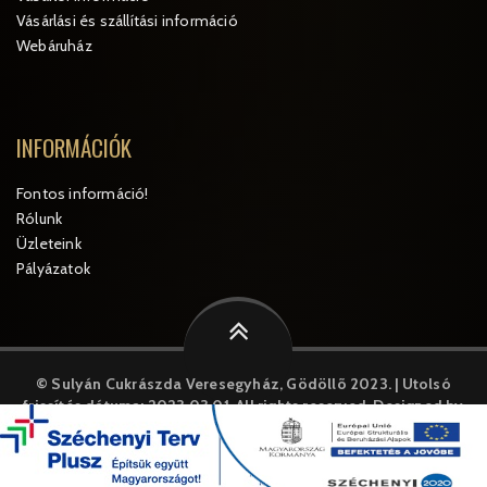
Vásárlási és szállítási információ
Webáruház
INFORMÁCIÓK
Fontos információ!
Rólunk
Üzleteink
Pályázatok
© Sulyán Cukrászda Veresegyház, Gödöllõ 2023. | Utolsó
frissítés dátuma: 2023.03.01.
All rights reserved. Designed by
MySystem
A weboldal cookie-kat("sütiket") használ. A weboldal további
használatával Ön jóváhagyja a cookie-k használatát.