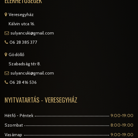
ELÉRHETŐSÉGEK
Veresegyház
Kálvin utca 16.
sulyancuki@gmail.com
06 28 385 377
Gödöllő
Szabadság tér 8.
sulyancuki@gmail.com
06 28 416 536
NYITVATARTÁS - VERESEGYHÁZ
Hétfő - Péntek
9:00-19:00
Szombat
8:00-19:00
Vasárnap
9:00-19:00