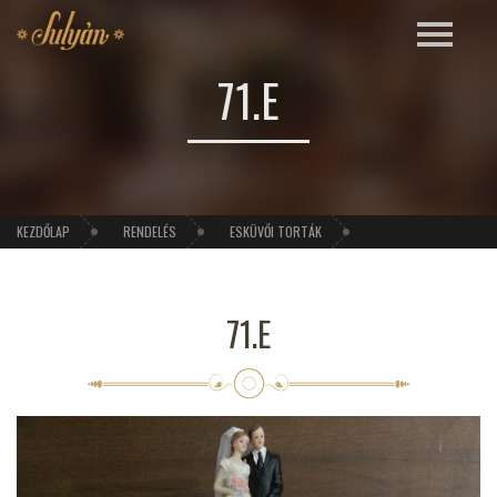
71.E
KEZDŐLAP
RENDELÉS
ESKÜVŐI TORTÁK
71.E