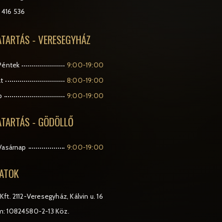
 416 536
ATARTÁS - VERESEGYHÁZ
Péntek
9:00-19:00
t
8:00-19:00
p
9:00-19:00
ATARTÁS - GÖDÖLLŐ
Vasárnap
9:00-19:00
ATOK
Kft.
2112-Veresegyház, Kálvin u. 16
: 10824580-2-13 Köz.