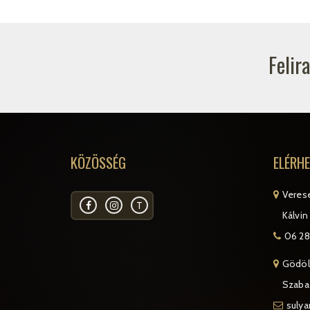
Felir
KÖZÖSSÉG
ELÉRH
Veres
T
Kálvin 
06 28
Gödöl
Szabad
suly