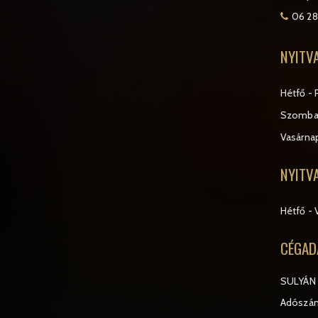
06 28
NYITV
Hétfő - 
Szomba
Vasárna
NYITV
Hétfő - 
CÉGAD
SULYÁN 
Adószám