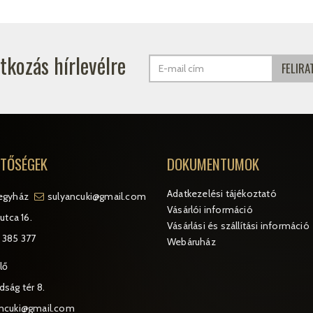
atkozás hírlevélre
ETŐSÉGEK
DOKUMENTUMOK
Adatkezelési tájékoztató
egyház
sulyancuki@gmail.com
Vásárlói információ
utca 16.
Vásárlási és szállítási információ
 385 377
Webáruház
lő
ság tér 8.
ancuki@gmail.com