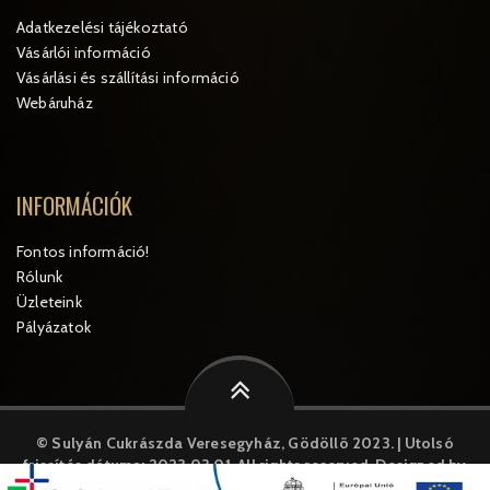
Adatkezelési tájékoztató
Vásárlói információ
Vásárlási és szállítási információ
Webáruház
INFORMÁCIÓK
Fontos információ!
Rólunk
Üzleteink
Pályázatok
© Sulyán Cukrászda Veresegyház, Gödöllõ 2023. | Utolsó
frissítés dátuma: 2023.03.01.
All rights reserved. Designed by
MySystem