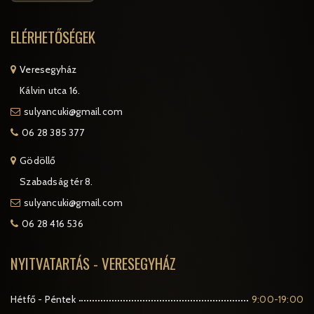
ELÉRHETŐSÉGEK
Veresegyház
Kálvin utca 16.
sulyancuki@gmail.com
06 28 385 377
Gödöllő
Szabadság tér 8.
sulyancuki@gmail.com
06 28 416 536
NYITVATARTÁS - VERESEGYHÁZ
Hétfő - Péntek
9:00-19:00