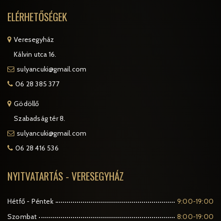
ELÉRHETŐSÉGEK
Veresegyház
Kálvin utca 16.
sulyancuki@gmail.com
06 28 385 377
Gödöllő
Szabadság tér 8.
sulyancuki@gmail.com
06 28 416 536
NYITVATARTÁS - VERESEGYHÁZ
Hétfő - Péntek
9:00-19:00
Szombat
8:00-19:00