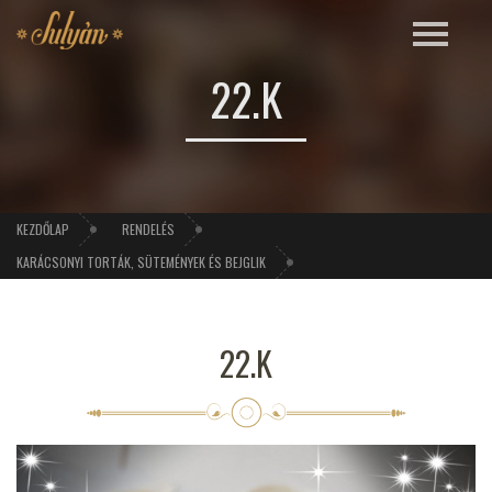
22.K
KEZDŐLAP
RENDELÉS
KARÁCSONYI TORTÁK, SÜTEMÉNYEK ÉS BEJGLIK
22.K