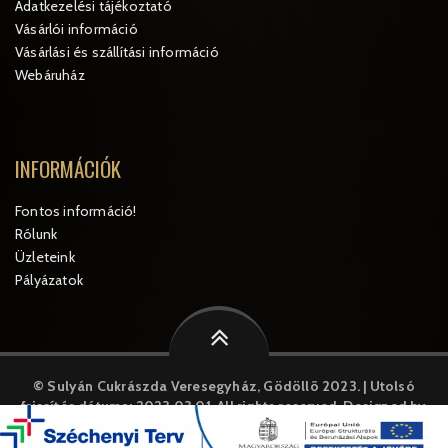
Adatkezelési tájékoztató
Vásárlói információ
Vásárlási és szállítási információ
Webáruház
INFORMÁCIÓK
Fontos információ!
Rólunk
Üzleteink
Pályázatok
© Sulyán Cukrászda Veresegyház, Gödöllõ 2023. | Utolsó
frissítés dátuma: 2023.03.01.
All rights reserved. Designed by
MySystem
A weboldal cookie-kat("sütiket") használ. A weboldal további