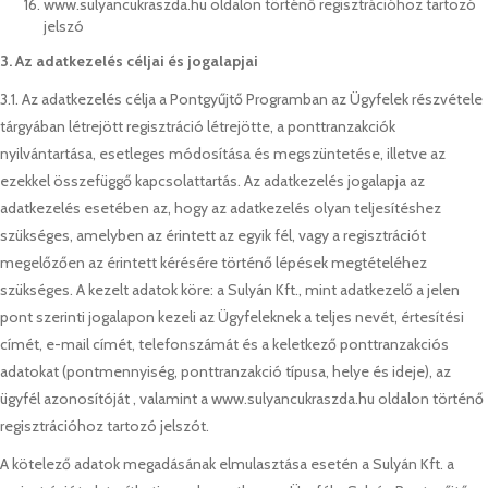
www.sulyancukraszda.hu oldalon történő regisztrációhoz tartozó
jelszó
3. Az adatkezelés céljai és jogalapjai
3.1. Az adatkezelés célja a Pontgyűjtő Programban az Ügyfelek részvétele
tárgyában létrejött regisztráció létrejötte, a ponttranzakciók
nyilvántartása, esetleges módosítása és megszüntetése, illetve az
ezekkel összefüggő kapcsolattartás. Az adatkezelés jogalapja az
adatkezelés esetében az, hogy az adatkezelés olyan teljesítéshez
szükséges, amelyben az érintett az egyik fél, vagy a regisztrációt
megelőzően az érintett kérésére történő lépések megtételéhez
szükséges. A kezelt adatok köre: a Sulyán Kft., mint adatkezelő a jelen
pont szerinti jogalapon kezeli az Ügyfeleknek a teljes nevét, értesítési
címét, e-mail címét, telefonszámát és a keletkező ponttranzakciós
adatokat (pontmennyiség, ponttranzakció típusa, helye és ideje), az
ügyfél azonosítóját , valamint a www.sulyancukraszda.hu oldalon történő
regisztrációhoz tartozó jelszót.
A kötelező adatok megadásának elmulasztása esetén a Sulyán Kft. a