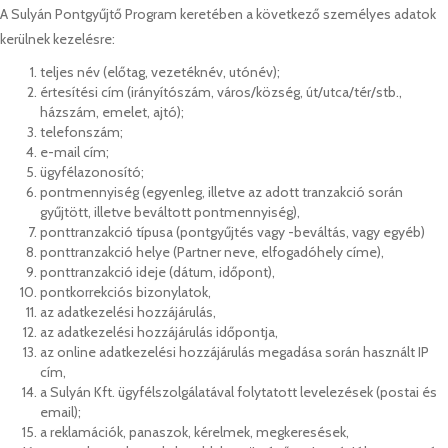
A Sulyán Pontgyűjtő Program keretében a következő személyes adatok
kerülnek kezelésre:
teljes név (előtag, vezetéknév, utónév);
értesítési cím (irányítószám, város/község, út/utca/tér/stb.,
házszám, emelet, ajtó);
telefonszám;
e-mail cím;
ügyfélazonosító;
pontmennyiség (egyenleg, illetve az adott tranzakció során
gyűjtött, illetve beváltott pontmennyiség),
ponttranzakció típusa (pontgyűjtés vagy -beváltás, vagy egyéb)
ponttranzakció helye (Partner neve, elfogadóhely címe),
ponttranzakció ideje (dátum, időpont),
pontkorrekciós bizonylatok,
az adatkezelési hozzájárulás,
az adatkezelési hozzájárulás időpontja,
az online adatkezelési hozzájárulás megadása során használt IP
cím,
a Sulyán Kft. ügyfélszolgálatával folytatott levelezések (postai és
email);
a reklamációk, panaszok, kérelmek, megkeresések,