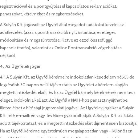
regisztrációval és a pontgyűjtéssel kapcsolatos reklamációkat,
panaszokat, kérelmeket és megkereséseket.
A Sulyán Kft. jogosult az Ügyfél által megadott adatokat kezelni az
adatkezelés (azaz a ponttranzakciók nyilvántartása, esetleges
módosítása és megszüntetése, illetve az ezzel összefüggő
kapcsolattartás), valamint az Online Ponttranzakció végrehajtása
céljából.
4. Az Ügyfelek jogai
4.1. A Sulyán Kft. az Ügyfél kérelmeire indokolatlan késedelem nélkül, de
legkésőbb 30 napon belül tájékoztatja az Ügyfelet a kérelem alapján
megtett intézkedésekről, és ha az Ügyfél bármely kérelmének nem tesz
eleget, indokolnia kell azt. Az Ügyfél a NAIH-hoz panaszt nyújthat be,
illetve élhet a bírósági jogorvoslati jogával. Az Ügyfelek jogaikat a Sulyán
Kft. felé e-mailben vagy levélben gyakorolhatják. A Sulyán Kft. az általa
adott tájékoztatást, és a megtett intézkedéseket díjmentesen biztosítja.
Ha az Ügyfél kérelme egyértelműen megalapozatlan vagy – különösen