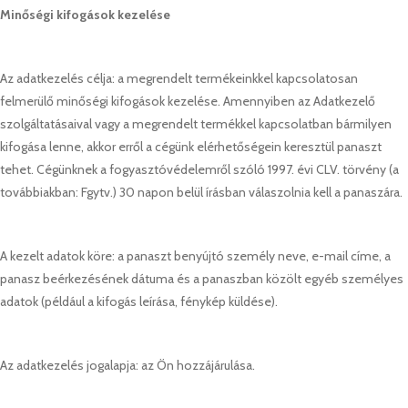
Minőségi kifogások kezelése
Az adatkezelés célja: a megrendelt termékeinkkel kapcsolatosan
felmerülő minőségi kifogások kezelése. Amennyiben az Adatkezelő
szolgáltatásaival vagy a megrendelt termékkel kapcsolatban bármilyen
kifogása lenne, akkor erről a cégünk elérhetőségein keresztül panaszt
tehet. Cégünknek a fogyasztóvédelemről szóló 1997. évi CLV. törvény (a
továbbiakban: Fgytv.) 30 napon belül írásban válaszolnia kell a panaszára.
A kezelt adatok köre: a panaszt benyújtó személy neve, e-mail címe, a
panasz beérkezésének dátuma és a panaszban közölt egyéb személyes
adatok (például a kifogás leírása, fénykép küldése).
Az adatkezelés jogalapja: az Ön hozzájárulása.