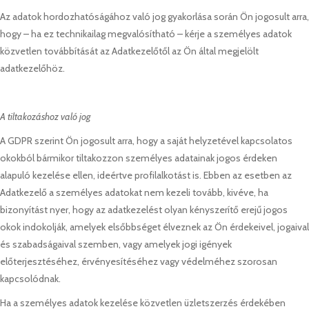
Az adatok hordozhatóságához való jog gyakorlása során Ön jogosult arra,
hogy – ha ez technikailag megvalósítható – kérje a személyes adatok
közvetlen továbbítását az Adatkezelőtől az Ön által megjelölt
adatkezelőhöz.
A tiltakozáshoz való jog
A GDPR szerint Ön jogosult arra, hogy a saját helyzetével kapcsolatos
okokból bármikor tiltakozzon személyes adatainak jogos érdeken
alapuló kezelése ellen, ideértve profilalkotást is. Ebben az esetben az
Adatkezelő a személyes adatokat nem kezeli tovább, kivéve, ha
bizonyítást nyer, hogy az adatkezelést olyan kényszerítő erejű jogos
okok indokolják, amelyek elsőbbséget élveznek az Ön érdekeivel, jogaival
és szabadságaival szemben, vagy amelyek jogi igények
előterjesztéséhez, érvényesítéséhez vagy védelméhez szorosan
kapcsolódnak.
Ha a személyes adatok kezelése közvetlen üzletszerzés érdekében