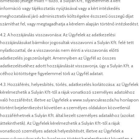
ismétlődő jellege miatt – túlzó, a Sulyán Kft., figyelemmel a kért
információ vagy tájékoztatás nyújtásával vagy a kért intézkedés
meghozatalával járó adminisztratív költségekre észszerű összegű díjat
számíthat fel, vagy megtagadhatja a kérelem alapján történő intézkedést.
4.2. A hozzájárulás visszavonása: Az Ügyfelek az adatkezelési
hozzájárulásukat bármikor jogosultak visszavonni a Sulyán Kft. felé tett
nyilatkozattal, de a visszavonás nem érinti a visszavonás előtti
adatkezelés jogszerűségét. Amennyiben az Ügyfél az összes
adatkezelésekhez adott hozzájárulását visszavonja, úgy a Sulyán Kft. a
célhoz kötöttségre figyelemmel törli az Ügyfél adatait.
4.3. Hozzáférés, helyesbítés, törlés, adatkezelés korlátozása: az Ügyfelek
kérelmezhetik a Sulyán Kft-től a rájuk vonatkozó személyes adatokhoz
való hozzáférést, illetve az Ügyfelek a www.sulyancukraszda.hu honlapon
történt bejelentkezést követően a személyes oldalukon közvetlenül
hozzáférhetnek a Sulyán Kft. által kezelt személyes adataikhoz (azokat
áttekinthetik). Az Ügyfelek kérelmezhetik a Sulyán Kft-től a rájuk
vonatkozó személyes adatok helyesbítését, illetve az Ügyfelek a
www.sulyancukraszda.hu honlapon történt bejelentkezést követően a