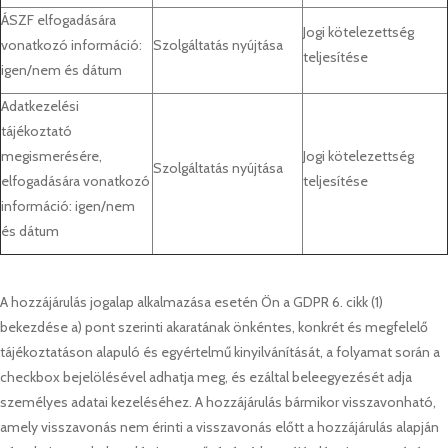
ÁSZF elfogadására
Jogi kötelezettség
vonatkozó információ:
Szolgáltatás nyújtása
teljesítése
igen/nem és dátum
Adatkezelési
tájékoztató
megismerésére,
Jogi kötelezettség
Szolgáltatás nyújtása
elfogadására vonatkozó
teljesítése
információ: igen/nem
és dátum
A hozzájárulás jogalap alkalmazása esetén Ön a GDPR 6. cikk (1)
bekezdése a) pont szerinti akaratának önkéntes, konkrét és megfelelő
tájékoztatáson alapuló és egyértelmű kinyilvánítását, a folyamat során a
checkbox bejelölésével adhatja meg, és ezáltal beleegyezését adja
személyes adatai kezeléséhez. A hozzájárulás bármikor visszavonható,
amely visszavonás nem érinti a visszavonás előtt a hozzájárulás alapján