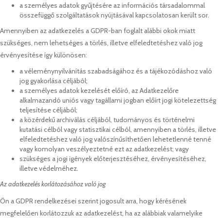
a személyes adatok gyűjtésére az információs társadalommal
összefüggő szolgáltatások nyújtásával kapcsolatosan került sor.
Amennyiben az adatkezelés a GDPR-ban foglalt alábbi okok miatt
szükséges, nem lehetséges a törlés, illetve elfeledtetéshez való jog
érvényesítése így különösen:
a véleménynyilvánítás szabadságához és a tájékozódáshoz való
jog gyakorlása céljából;
a személyes adatok kezelését előíró, az Adatkezelőre
alkalmazandó uniós vagy tagállami jogban előírt jogi kötelezettség
teljesítése céljából;
a közérdekű archiválás céljából, tudományos és történelmi
kutatási célból vagy statisztikai célból, amennyiben a törlés, illetve
elfeledtetéshez való jog valószínűsíthetően lehetetlenné tenné
vagy komolyan veszélyeztetné ezt az adatkezelést; vagy
szükséges a jogi igények előterjesztéséhez, érvényesítéséhez,
illetve védelméhez.
Az adatkezelés korlátozásához való jog
Ön a GDPR rendelkezései szerint jogosult arra, hogy kérésének
megfelelően korlátozzuk az adatkezelést, ha az alábbiak valamelyike