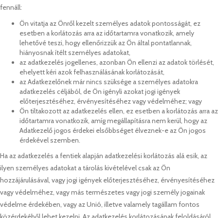
fennáll:
Ön vitatja az Önről kezelt személyes adatok pontosságát, ez
esetben a korlátozás arra az időtartamra vonatkozik, amely
lehetővé teszi, hogy ellenőrizzük az Ön által pontatlannak,
hiányosnak ítélt személyes adatokat,
az adatkezelés jogellenes, azonban Ön ellenzi az adatok törlését,
ehelyett kéri azok felhasználásának korlátozását,
az Adatkezelőnek már nincs szüksége a személyes adatokra
adatkezelés céljából, de Ön igényli azokat jogi igények
előterjesztéséhez, érvényesítéséhez vagy védelméhez; vagy
Ön tiltakozott az adatkezelés ellen, ez esetben a korlátozás arra az
időtartamra vonatkozik, amíg megállapításra nem kerül, hogy az
Adatkezelő jogos érdekei elsőbbséget élveznek-e az Ön jogos
érdekével szemben.
Ha az adatkezelés a fentiek alapján adatkezelési korlátozás alá esik, az
ilyen személyes adatokat a tárolás kivételével csak az Ön
hozzájárulásával, vagy jogi igények előterjesztéséhez, érvényesítéséhez
vagy védelméhez, vagy más természetes vagy jogi személy jogainak
védelme érdekében, vagy az Unió, illetve valamely tagállam fontos
közérdekéből lehet kezelni. Az adatkezelés korlátozásának feloldásáról