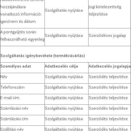
hozzájárulásra
Jogi kötelezettség
Szolgáltatás nyújtása
vonatkozó információ:
teljesítése
igen/nem és dátum
A pontgyűjtés során
Szolgáltatás nyújtása
Szerződéses jogalap
felhasználható egyenleg
Szolgáltatás igénybevétele (termékvásárlás)
Személyes adat
Adatkezelés célja
Adatkezelés jogalapja
Név
Szolgáltatás nyújtása
Szerződés teljesítése
Telefonszám
Szolgáltatás nyújtása
Szerződés teljesítése
E-mail cím
Szolgáltatás nyújtása
Szerződés teljesítése
Számlázási név
Szolgáltatás nyújtása
Szerződés teljesítése
Számlázási cím
Szolgáltatás nyújtása
Szerződés teljesítése
Szállítási név
Szolgáltatás nyújtása
Szerződés teljesítése