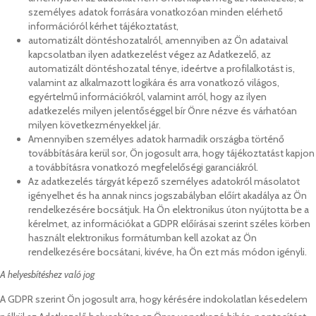
személyes adatok forrására vonatkozóan minden elérhető
információról kérhet tájékoztatást,
automatizált döntéshozatalról, amennyiben az Ön adataival
kapcsolatban ilyen adatkezelést végez az Adatkezelő, az
automatizált döntéshozatal ténye, ideértve a profilalkotást is,
valamint az alkalmazott logikára és arra vonatkozó világos,
egyértelmű információkról, valamint arról, hogy az ilyen
adatkezelés milyen jelentőséggel bír Önre nézve és várhatóan
milyen következményekkel jár.
Amennyiben személyes adatok harmadik országba történő
továbbítására kerül sor, Ön jogosult arra, hogy tájékoztatást kapjon
a továbbításra vonatkozó megfelelőségi garanciákról.
Az adatkezelés tárgyát képező személyes adatokról másolatot
igényelhet és ha annak nincs jogszabályban előírt akadálya az Ön
rendelkezésére bocsátjuk. Ha Ön elektronikus úton nyújtotta be a
kérelmet, az információkat a GDPR előírásai szerint széles körben
használt elektronikus formátumban kell azokat az Ön
rendelkezésére bocsátani, kivéve, ha Ön ezt más módon igényli.
A helyesbítéshez való jog
A GDPR szerint Ön jogosult arra, hogy kérésére indokolatlan késedelem