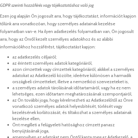
GDPR szerinti hozzáférés vagy tájékoztatáshoz való jog
Ezen jog alapján Ön jogosult arra, hogy tájékoztatást, információt kapjon
tőlünk arra vonatkozóan, hogy személyes adatainak kezelése
folyamatban van-e. Ha ilyen adatkezelés folyamatban van, Ön jogosult
arra, hogy az Önről kezelt személyes adatokhoz és az alábbi
információkhoz hozzáférést, tájékoztatást kapjon:
az adatkezelés céljairól;
az érintett személyes adatok kategóriáiról,
azon címzettek vagy címzettek kategóriáiról, akikkel a személyes
adatokat az Adatkezelő közölte, ideértve különösen a harmadik
országbeli címzetteket, illetve a nemzetközi szervezeteket is,
a személyes adatok tárolásának időtartamáról, vagy ha ez nem
lehetséges, ezen időtartam meghatározásának szempontjairól,
az Ön további joga, hogy kérelmezheti az Adatkezelőtől az Önre
vonatkozó személyes adatok helyesbítését, törlését vagy
kezelésének korlátozását, és tiltakozhat a személyes adatainak
kezelése ellen,
Önt megilleti a felügyeleti hatósághoz címzett panasz
benyújtásának joga,
amennyiben az adatokat nem Öntől kapta meg az Adatkezelő, a