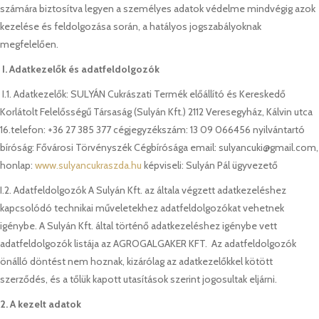
számára biztosítva legyen a személyes adatok védelme mindvégig azok
kezelése és feldolgozása során, a hatályos jogszabályoknak
megfelelően.
I. Adatkezelők és adatfeldolgozók
I.1. Adatkezelők: SULYÁN Cukrászati Termék előállító és Kereskedő
Korlátolt Felelősségű Társaság (Sulyán Kft.) 2112 Veresegyház, Kálvin utca
16.telefon: +36 27 385 377 cégjegyzékszám: 13 09 066456 nyilvántartó
bíróság: Fővárosi Törvényszék Cégbírósága email: sulyancuki@gmail.com,
honlap:
www.sulyancukraszda.hu
képviseli: Sulyán Pál ügyvezető
I.2. Adatfeldolgozók A Sulyán Kft. az általa végzett adatkezeléshez
kapcsolódó technikai műveletekhez adatfeldolgozókat vehetnek
igénybe. A Sulyán Kft. által történő adatkezeléshez igénybe vett
adatfeldolgozók listája az AGROGALGAKER KFT. Az adatfeldolgozók
önálló döntést nem hoznak, kizárólag az adatkezelőkkel kötött
szerződés, és a tőlük kapott utasítások szerint jogosultak eljárni.
2. A kezelt adatok