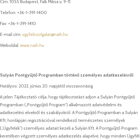
Cím: 1055 Budapest, Falk Miksa u. 9-11.
Telefon: +36-1-391-1400
Fax: +36-1-391-1410
E-mail cím:
ugyfelszolgalat@naih.hu
Weboldal:
www.naih.hu
Sulyán Pontgyűjtő Programban történő személyes adatkezelésről
Hatályos: 2022. június 20. napjától visszavonásig
A jelen Tájékoztató célja, hogy tájékoztatást adjon a Sulyán Pontgyűjtő
Programban („Pontgyűjtő Program”) alkalmazott adatvédelmi és
adatkezelési elvekről és szabályokról. A Pontgyűjtő Programban a Sulyán
Kft. honlápján regisztrációval rendelkező természetes személyek
(„Ügyfelek”) személyes adatait kezeli a Sulyán Kft. A Pontgyűjtő Program
keretében végzett személyes adatkezelés alapelve, hogy minden Ügyfél