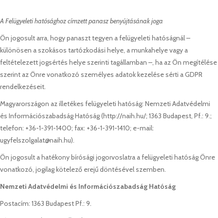
A Felügyeleti hatósághoz címzett panasz benyújtásának joga
Ön jogosult arra, hogy panaszt tegyen a felügyeleti hatóságnál –
különösen a szokásos tartózkodási helye, a munkahelye vagy a
feltételezett jogsértés helye szerinti tagállamban –, ha az Ön megítélése
szerint az Önre vonatkozó személyes adatok kezelése sérti a GDPR
rendelkezéseit.
Magyarországon az illetékes felügyeleti hatóság: Nemzeti Adatvédelmi
és Információszabadság Hatóság (http://naih.hu/; 1363 Budapest, Pf.: 9.;
telefon: +36-1-391-1400; fax: +36-1-391-1410; e-mail:
ugyfelszolgalat@naih.hu).
Ön jogosult a hatékony bírósági jogorvoslatra a felügyeleti hatóság Önre
vonatkozó, jogilag kötelező erejű döntésével szemben.
Nemzeti Adatvédelmi és Információszabadság Hatóság
Postacím: 1363 Budapest Pf.: 9.