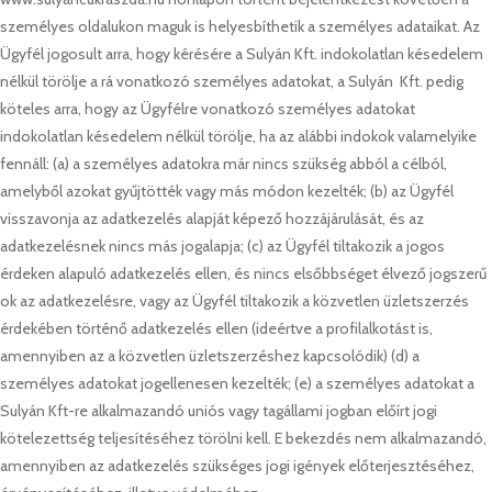
személyes oldalukon maguk is helyesbíthetik a személyes adataikat. Az
Ügyfél jogosult arra, hogy kérésére a Sulyán Kft. indokolatlan késedelem
nélkül törölje a rá vonatkozó személyes adatokat, a Sulyán Kft. pedig
köteles arra, hogy az Ügyfélre vonatkozó személyes adatokat
indokolatlan késedelem nélkül törölje, ha az alábbi indokok valamelyike
fennáll: (a) a személyes adatokra már nincs szükség abból a célból,
amelyből azokat gyűjtötték vagy más módon kezelték; (b) az Ügyfél
visszavonja az adatkezelés alapját képező hozzájárulását, és az
adatkezelésnek nincs más jogalapja; (c) az Ügyfél tiltakozik a jogos
érdeken alapuló adatkezelés ellen, és nincs elsőbbséget élvező jogszerű
ok az adatkezelésre, vagy az Ügyfél tiltakozik a közvetlen üzletszerzés
érdekében történő adatkezelés ellen (ideértve a profilalkotást is,
amennyiben az a közvetlen üzletszerzéshez kapcsolódik) (d) a
személyes adatokat jogellenesen kezelték; (e) a személyes adatokat a
Sulyán Kft-re alkalmazandó uniós vagy tagállami jogban előírt jogi
kötelezettség teljesítéséhez törölni kell. E bekezdés nem alkalmazandó,
amennyiben az adatkezelés szükséges jogi igények előterjesztéséhez,