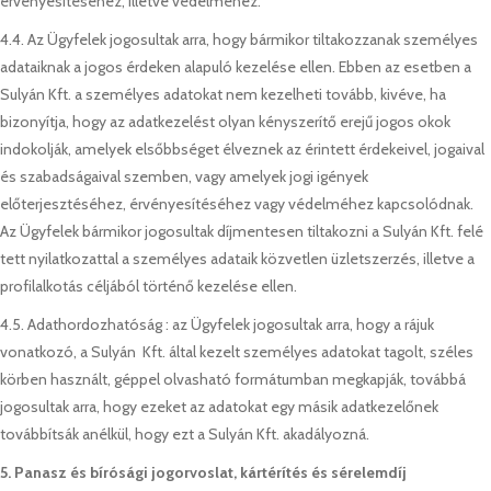
érvényesítéséhez, illetve védelméhez.
4.4. Az Ügyfelek jogosultak arra, hogy bármikor tiltakozzanak személyes
adataiknak a jogos érdeken alapuló kezelése ellen. Ebben az esetben a
Sulyán Kft. a személyes adatokat nem kezelheti tovább, kivéve, ha
bizonyítja, hogy az adatkezelést olyan kényszerítő erejű jogos okok
indokolják, amelyek elsőbbséget élveznek az érintett érdekeivel, jogaival
és szabadságaival szemben, vagy amelyek jogi igények
előterjesztéséhez, érvényesítéséhez vagy védelméhez kapcsolódnak.
Az Ügyfelek bármikor jogosultak díjmentesen tiltakozni a Sulyán Kft. felé
tett nyilatkozattal a személyes adataik közvetlen üzletszerzés, illetve a
profilalkotás céljából történő kezelése ellen.
4.5. Adathordozhatóság : az Ügyfelek jogosultak arra, hogy a rájuk
vonatkozó, a Sulyán Kft. által kezelt személyes adatokat tagolt, széles
körben használt, géppel olvasható formátumban megkapják, továbbá
jogosultak arra, hogy ezeket az adatokat egy másik adatkezelőnek
továbbítsák anélkül, hogy ezt a Sulyán Kft. akadályozná.
5. Panasz és bírósági jogorvoslat, kártérítés és sérelemdíj