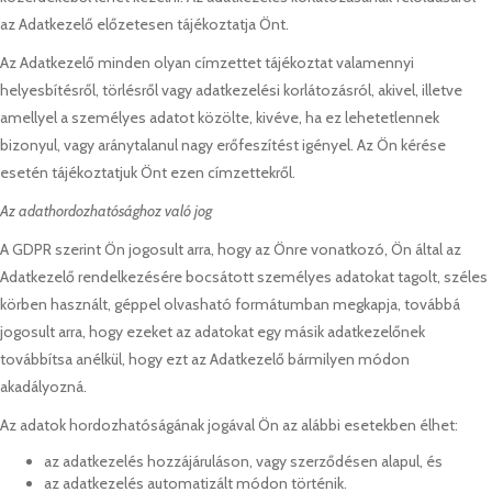
az Adatkezelő előzetesen tájékoztatja Önt.
Az Adatkezelő minden olyan címzettet tájékoztat valamennyi
helyesbítésről, törlésről vagy adatkezelési korlátozásról, akivel, illetve
amellyel a személyes adatot közölte, kivéve, ha ez lehetetlennek
bizonyul, vagy aránytalanul nagy erőfeszítést igényel. Az Ön kérése
esetén tájékoztatjuk Önt ezen címzettekről.
Az adathordozhatósághoz való jog
A GDPR szerint Ön jogosult arra, hogy az Önre vonatkozó, Ön által az
Adatkezelő rendelkezésére bocsátott személyes adatokat tagolt, széles
körben használt, géppel olvasható formátumban megkapja, továbbá
jogosult arra, hogy ezeket az adatokat egy másik adatkezelőnek
továbbítsa anélkül, hogy ezt az Adatkezelő bármilyen módon
akadályozná.
Az adatok hordozhatóságának jogával Ön az alábbi esetekben élhet:
az adatkezelés hozzájáruláson, vagy szerződésen alapul, és
az adatkezelés automatizált módon történik.