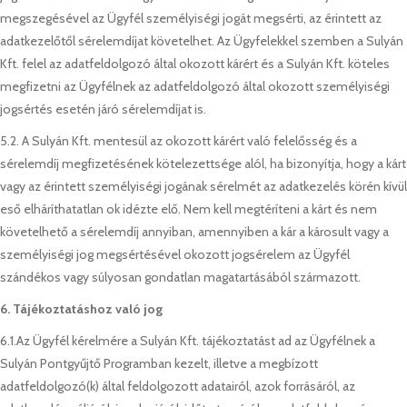
megszegésével az Ügyfél személyiségi jogát megsérti, az érintett az
adatkezelőtől sérelemdíjat követelhet. Az Ügyfelekkel szemben a Sulyán
Kft. felel az adatfeldolgozó által okozott kárért és a Sulyán Kft. köteles
megfizetni az Ügyfélnek az adatfeldolgozó által okozott személyiségi
jogsértés esetén járó sérelemdíjat is.
5.2. A Sulyán Kft. mentesül az okozott kárért való felelősség és a
sérelemdíj megfizetésének kötelezettsége alól, ha bizonyítja, hogy a kárt
vagy az érintett személyiségi jogának sérelmét az adatkezelés körén kívül
eső elháríthatatlan ok idézte elő. Nem kell megtéríteni a kárt és nem
követelhető a sérelemdíj annyiban, amennyiben a kár a károsult vagy a
személyiségi jog megsértésével okozott jogsérelem az Ügyfél
szándékos vagy súlyosan gondatlan magatartásából származott.
6. Tájékoztatáshoz való jog
6.1.Az Ügyfél kérelmére a Sulyán Kft. tájékoztatást ad az Ügyfélnek a
Sulyán Pontgyűjtő Programban kezelt, illetve a megbízott
adatfeldolgozó(k) által feldolgozott adatairól, azok forrásáról, az