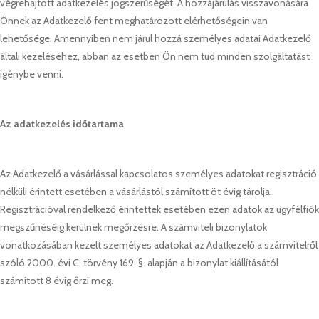
végrehajtott adatkezelés jogszerűségét. A hozzájárulás visszavonására
Önnek az Adatkezelő fent meghatározott elérhetőségein van
lehetősége. Amennyiben nem járul hozzá személyes adatai Adatkezelő
általi kezeléséhez, abban az esetben Ön nem tud minden szolgáltatást
igénybe venni.
Az adatkezelés időtartama
Az Adatkezelő a vásárlással kapcsolatos személyes adatokat regisztráció
nélküli érintett esetében a vásárlástól számított öt évig tárolja.
Regisztrációval rendelkező érintettek esetében ezen adatok az ügyfélfiók
megszűnéséig kerülnek megőrzésre. A számviteli bizonylatok
vonatkozásában kezelt személyes adatokat az Adatkezelő a számvitelről
szóló 2000. évi C. törvény 169. §. alapján a bizonylat kiállításától
számított 8 évig őrzi meg.