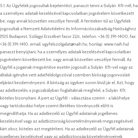
5.1. Az Ügyfelek jogosultak bejelentést, panaszt tenni a Sulyán Kft-nél, ha
a személyes adataik kezelésével kapcsolatban jogsérelem következett
be, vagy annak közvetlen veszélye fennáll. A fentieken túl az Ügyfelek
jogosultak a Nemzeti Adatvédelmi és Információszabadság Hatósághoz
(1125 Budapest, Szilágyi Erzsébet fasor 22/c, telefon: +36 (1) 391-1400, fax:
+36 (1) 391-1410, email: ugyfelszolgalat@naih.hu, honlap: www.naih.hu)
panaszt benyújtani, ha a személyes adataik kezelésével kapcsolatban
jogsérelem következett be, vagy annak közvetlen veszélye fennáll. Az
Ügyfél a jogainak megsértése esetén jogosult a Sulyán Kft-vel vagy az
általuk igénybe vett adatfeldolgozóval szemben bírósági jogorvoslati
eljárást kezdeményezni. A bíróság az ügyben soron kívül jár el. Azt, hogy
az adatkezelés a jogszabályban foglaltaknak megfelel, a Sulyán Kft.
köteles bizonyítani. A pert az Ügyfél - választása szerint - a lakóhelye
vagy tartózkodási helye szerint illetékes törvényszék előtt is
megindíthatja. Ha az adatkezelő az Ügyfél adatainak jogellenes
kezelésével vagy az adatbiztonság követelményeinek megszegésével
kárt okoz, köteles azt megtéríteni. Ha az adatkezelő az Ügyfél adatainak
jogellenes kezelésével vagy az adatbiztonság követelményeinek