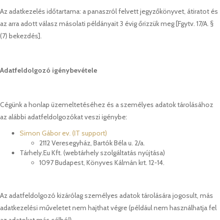
Az adatkezelés időtartama: a panaszról felvett jegyzőkönyvet, átiratot és
az arra adott válasz másolati példányait 3 évig őrizzük meg [Fgytv. 17/A. §
(7) bekezdés].
Adatfeldolgozó igénybevétele
Cégünk a honlap üzemeltetéséhez és a személyes adatok tárolásához
az alábbi adatfeldolgozókat veszi igénybe:
Simon Gábor ev. (IT support)
2112 Veresegyház, Bartók Béla u. 2/a.
Tárhely.Eu Kft. (webtárhely szolgáltatás nyújtása)
1097 Budapest, Könyves Kálmán krt. 12-14.
Az adatfeldolgozó kizárólag személyes adatok tárolására jogosult, más
adatkezelési műveletet nem hajthat végre (például nem használhatja fel