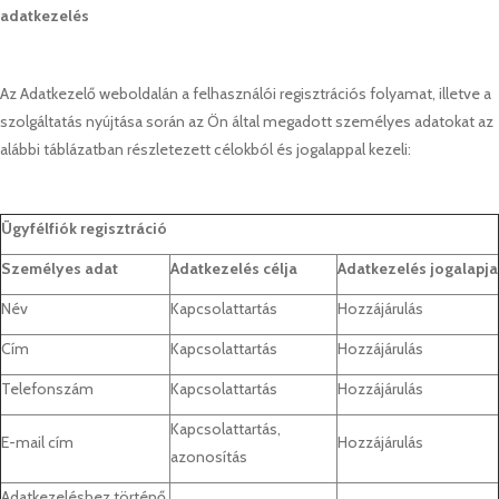
adatkezelés
Az Adatkezelő weboldalán a felhasználói regisztrációs folyamat, illetve a
szolgáltatás nyújtása során az Ön által megadott személyes adatokat az
alábbi táblázatban részletezett célokból és jogalappal kezeli:
Ügyfélfiók regisztráció
Személyes adat
Adatkezelés célja
Adatkezelés jogalapja
Név
Kapcsolattartás
Hozzájárulás
Cím
Kapcsolattartás
Hozzájárulás
Telefonszám
Kapcsolattartás
Hozzájárulás
Kapcsolattartás,
E-mail cím
Hozzájárulás
azonosítás
Adatkezeléshez történő