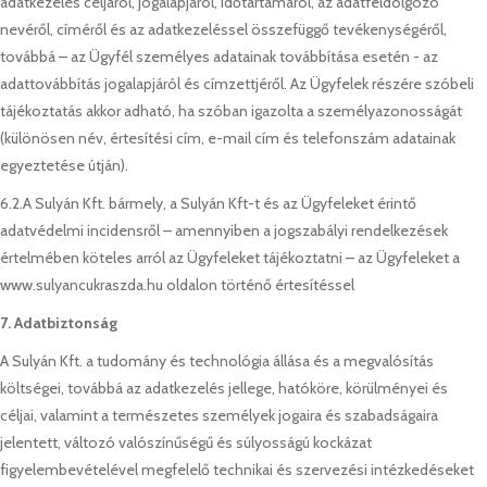
adatkezelés céljáról, jogalapjáról, időtartamáról, az adatfeldolgozó
nevéről, címéről és az adatkezeléssel összefüggő tevékenységéről,
továbbá – az Ügyfél személyes adatainak továbbítása esetén - az
adattovábbítás jogalapjáról és címzettjéről. Az Ügyfelek részére szóbeli
tájékoztatás akkor adható, ha szóban igazolta a személyazonosságát
(különösen név, értesítési cím, e-mail cím és telefonszám adatainak
egyeztetése útján).
6.2.A Sulyán Kft. bármely, a Sulyán Kft-t és az Ügyfeleket érintő
adatvédelmi incidensről – amennyiben a jogszabályi rendelkezések
értelmében köteles arról az Ügyfeleket tájékoztatni – az Ügyfeleket a
www.sulyancukraszda.hu oldalon történő értesítéssel
7. Adatbiztonság
A Sulyán Kft. a tudomány és technológia állása és a megvalósítás
költségei, továbbá az adatkezelés jellege, hatóköre, körülményei és
céljai, valamint a természetes személyek jogaira és szabadságaira
jelentett, változó valószínűségű és súlyosságú kockázat
figyelembevételével megfelelő technikai és szervezési intézkedéseket