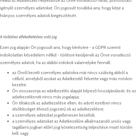
nélkül az Adatkezelő helyesbítse az Önre vonatkozó hibás, pontosítást
igénylő személyes adatokat. Ön jogosult továbbá arra, hogy kérje a
hiányos személyes adatok kiegészítését.
A törléshez elfeledtetéshez való jog
Ezen jog alapján Ön jogosult arra, hogy kérésére - a GDPR szerinti
indokolatlan késedelem nélkül - törlésre kerüljenek az Önre vonatkozó
személyes adatok, ha az alábbi indokok valamelyike fennáll:
az Önről kezelt személyes adatokra már nincs szükség abból a
célból, amelyből azokat az Adatkezelő felvette vagy más módon
kezelte;
Ön visszavonja az adatkezelés alapját képező hozzájárulását, és az
adatkezelésnek nincs más jogalapja;
Ön tiltakozik az adatkezelése ellen, és adott esetben nincs
elsőbbséget élvező jogszerű ok az adatkezelésre;
a személyes adatokat jogellenesen kezeltük;
a személyes adatokat az Adatkezelőre alkalmazandó uniós vagy
tagállami jogban előírt jogi kötelezettség teljesítése miatt törölni
kell; vagy