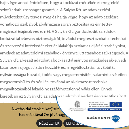
hajt végre annak érdekében, hogy a kockázat mértékének megfelelő
szintű adatbiztonságot garantálja. A Sulyán Kft. az adatkezelési
műveleteket úgy tervezi meg és hajtja végre, hogy az adatkezelésre
vonatkozó szabályok alkalmazása során biztosítsa az érintettek
magánszférájának védelmét. A Sulyán Kft. gondoskodik az adatok
kockázattal arányos biztonságáról, továbbá megteszi azokat a technikai
és szervezési intézkedéseket és kialakítja azokat az eljárási szabályokat,
amelyek az adatvédelmi szabályok érvényre juttatásához szükségesek. A
Sulyán Kft. a kezelt adatokat a kockázattal arányos intézkedésekkel védi
különösen a jogosulatlan hozzáférés, megváltoztatás, továbbítás,
nyilvánosságra hozatal, törlés vagy megsemmisítés, valamint a véletlen
megsemmisülés és sérülés, továbbá az alkalmazott technika
megváltozásából fakadó hozzáférhetetlenné válás ellen. Ennek
keretében az Sulyán Kft. az adatokat jelszóval védett és/vagy titkosított
adatbázisban tárolják. A Sulyán Kft. az adatokat a kockázattal arányos
A weboldal cookie-kat("sütiket") használ. A weboldal további
védelem keretében tűzfalakkal, antivírus programokkal, titkosító
használatával Ön jóváhagyja a cookie-k használatát.
mechanizmusokkal, tartalomszűréssel és egyéb technikai- valamint
RÉSZLETEK
ELFOGADOM
folyamat-megoldásokkal védi, és az adatvédelmi incidenseket