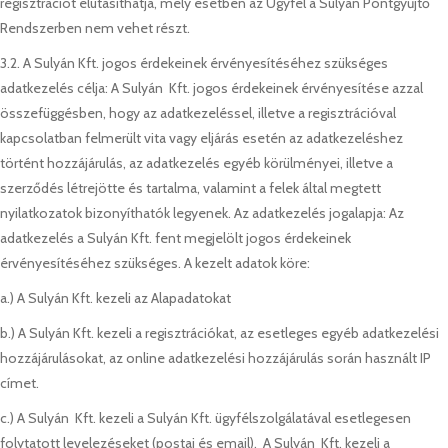
regisztrációt elutasíthatja, mely esetben az Ügyfél a Sulyán Pontgyűjtő
Rendszerben nem vehet részt.
3.2. A Sulyán Kft. jogos érdekeinek érvényesítéséhez szükséges
adatkezelés célja: A Sulyán Kft. jogos érdekeinek érvényesítése azzal
összefüggésben, hogy az adatkezeléssel, illetve a regisztrációval
kapcsolatban felmerült vita vagy eljárás esetén az adatkezeléshez
történt hozzájárulás, az adatkezelés egyéb körülményei, illetve a
szerződés létrejötte és tartalma, valamint a felek által megtett
nyilatkozatok bizonyíthatók legyenek. Az adatkezelés jogalapja: Az
adatkezelés a Sulyán Kft. fent megjelölt jogos érdekeinek
érvényesítéséhez szükséges. A kezelt adatok köre:
a.) A Sulyán Kft. kezeli az Alapadatokat
b.) A Sulyán Kft. kezeli a regisztrációkat, az esetleges egyéb adatkezelési
hozzájárulásokat, az online adatkezelési hozzájárulás során használt IP
címet.
c.) A Sulyán Kft. kezeli a Sulyán Kft. ügyfélszolgálatával esetlegesen
folytatott levelezéseket (postai és email). A Sulyán Kft. kezeli a