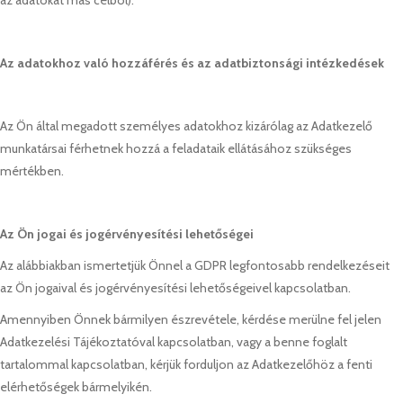
az adatokat más célból).
Az adatokhoz való hozzáférés és az adatbiztonsági intézkedések
Az Ön által megadott személyes adatokhoz kizárólag az Adatkezelő
munkatársai férhetnek hozzá a feladataik ellátásához szükséges
mértékben.
Az Ön jogai és jogérvényesítési lehetőségei
Az alábbiakban ismertetjük Önnel a GDPR legfontosabb rendelkezéseit
az Ön jogaival és jogérvényesítési lehetőségeivel kapcsolatban.
Amennyiben Önnek bármilyen észrevétele, kérdése merülne fel jelen
Adatkezelési Tájékoztatóval kapcsolatban, vagy a benne foglalt
tartalommal kapcsolatban, kérjük forduljon az Adatkezelőhöz a fenti
elérhetőségek bármelyikén.