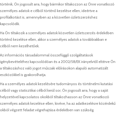
történik, Ön jogosult arra, hogy bármikor tiltakozzon az Önre vonatkozó
személyes adatok e célból történő kezelése ellen, ideértve a
profilalkotást is, amennyiben az a közvetlen üzletszerzéshez
kapcsolódik.
Ha Ön tiltakozik a személyes adatok közvetlen üzletszerzés érdekében
történő kezelése ellen, akkor a személyes adatok a továbbiakban e
célból nem kezelhetőek.
Az információs társadalommal összefüggő szolgáltatások
igénybevételéhez kapcsolódóan és a 2002/58/EK irányelvtől eltérve Ön
a tiltakozáshoz való jogot műszaki előírásokon alapuló automatizált
eszközökkel is gyakorolhatja.
Ha a személyes adatok kezelésére tudományos és történelmi kutatási
célból vagy statisztikai célból kerül sor, Ön jogosult arra, hogy a saját
helyzetével kapcsolatos okokból tiltakozhasson az Önre vonatkozó
személyes adatok kezelése ellen, kivéve, ha az adatkezelésre közérdekű
okból végzett feladat végrehajtása érdekében van szükség.