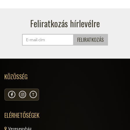
Feliratkozás hírlevélre
KÖZÖSSÉG
T
ELÉRHETŐSÉGEK
Veresegyház