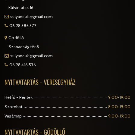
Kálvin utca 16.
sulyancuki@gmail.com
06 28 385 377
Gödöllő
Szabadság tér 8.
sulyancuki@gmail.com
06 28 416 536
NYITVATARTÁS - VERESEGYHÁZ
Hétfő - Péntek
9:00-19:00
Szombat
8:00-19:00
Vasárnap
9:00-19:00
NYITVATARTÁS - GÖDÖLLŐ