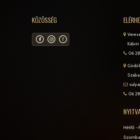
KÖZÖSSÉG
ELÉRH
Veres
T
Kálvin 
06 28
Gödöl
Szabad
suly
06 28
NYITV
Hétfő - 
Szomba