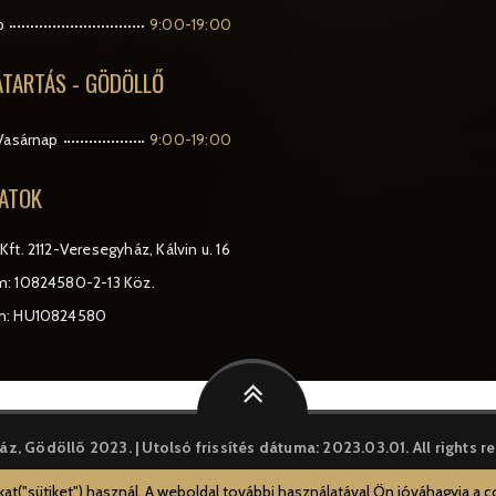
p
9:00-19:00
ATARTÁS - GÖDÖLLŐ
Vasárnap
9:00-19:00
ATOK
Kft.
2112-Veresegyház, Kálvin u. 16
: 10824580-2-13 Köz.
m: HU10824580
, Gödöllõ 2023. | Utolsó frissítés dátuma: 2023.03.01.
All rights 
at("sütiket") használ. A weboldal további használatával Ön jóváhagyja a c