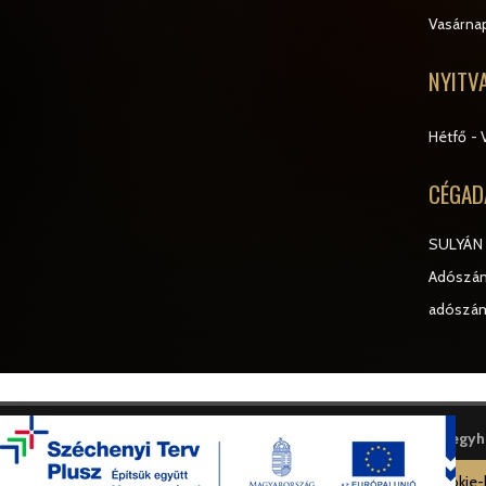
Vasárna
NYITV
Hétfő - 
CÉGAD
SULYÁN 
Adószám
adószá
© Sulyán Cukrászda Veresegyház
A weboldal cookie-k