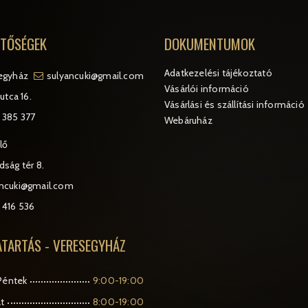
ETŐSÉGEK
DOKUMENTUMOK
Adatkezelési tájékoztató
egyház
sulyancuki@gmail.com
Vásárlói információ
utca 16.
Vásárlási és szállítási információ
 385 377
Webáruház
lő
ság tér 8.
ancuki@gmail.com
 416 536
ATARTÁS - VERESEGYHÁZ
Péntek
9:00-19:00
t
8:00-19:00